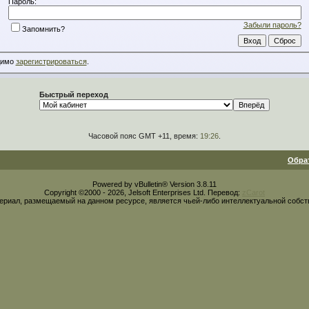
Пароль:
Забыли пароль?
Запомнить?
димо
зарегистрироваться
.
Быстрый переход
Часовой пояс GMT +11, время:
19:26
.
Обра
Powered by vBulletin® Version 3.8.11
Copyright ©2000 - 2026, Jelsoft Enterprises Ltd. Перевод:
zCarot
ериал, размещаемый на данном ресурсе, является чьей-либо интеллектуальной собст