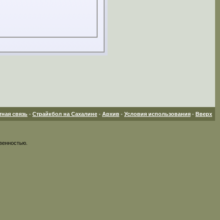
тная связь
-
Страйкбол на Сахалине
-
Архив
-
Условия использования
-
Вверх
венностью.