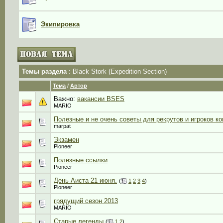
Экипировка
Темы раздела
: Black Stork (Expedition Section)
Тема
/
Автор
Важно:
вакансии BSES
MARIO
Полезные и не очень советы для рекрутов и игроков к
marpat
Экзамен
Pioneer
Полезные ссылки
Pioneer
День Аиста 21 июня.
(
1
2
3
4
)
Pioneer
грядущий сезон 2013
MARIO
Старые легенды
(
1
2
)