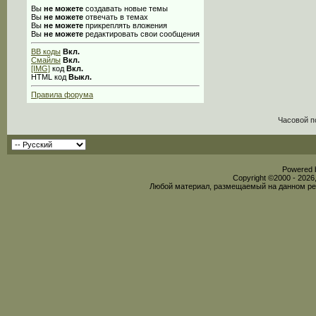
Вы
не можете
создавать новые темы
Вы
не можете
отвечать в темах
Вы
не можете
прикреплять вложения
Вы
не можете
редактировать свои сообщения
BB коды
Вкл.
Смайлы
Вкл.
[IMG]
код
Вкл.
HTML код
Выкл.
Правила форума
Часовой п
Powered b
Copyright ©2000 - 2026,
Любой материал, размещаемый на данном рес