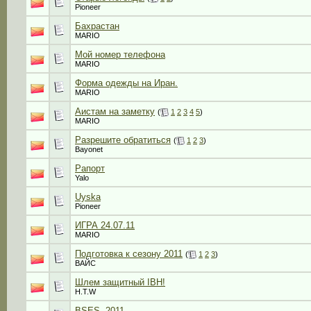
Pioneer
Бахрастан
MARIO
Мой номер телефона
MARIO
Форма одежды на Иран.
MARIO
Аистам на заметку
(
1
2
3
4
5
)
MARIO
Разрешите обратиться
(
1
2
3
)
Bayonet
Рапорт
Yalo
Uyska
Pioneer
ИГРА 24.07.11
MARIO
Подготовка к сезону 2011
(
1
2
3
)
ВАЙС
Шлем защитный IBH!
H.T.W
BSES -2011