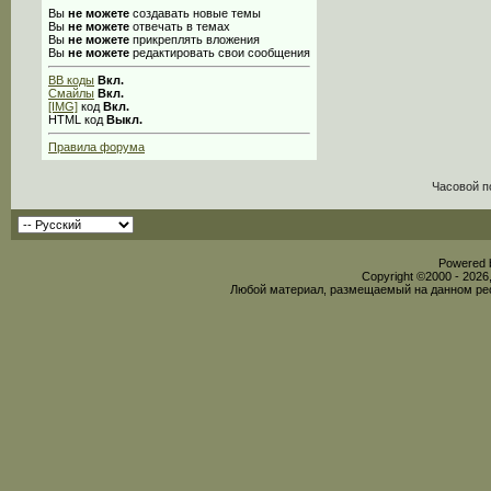
Вы
не можете
создавать новые темы
Вы
не можете
отвечать в темах
Вы
не можете
прикреплять вложения
Вы
не можете
редактировать свои сообщения
BB коды
Вкл.
Смайлы
Вкл.
[IMG]
код
Вкл.
HTML код
Выкл.
Правила форума
Часовой п
Powered b
Copyright ©2000 - 2026,
Любой материал, размещаемый на данном рес