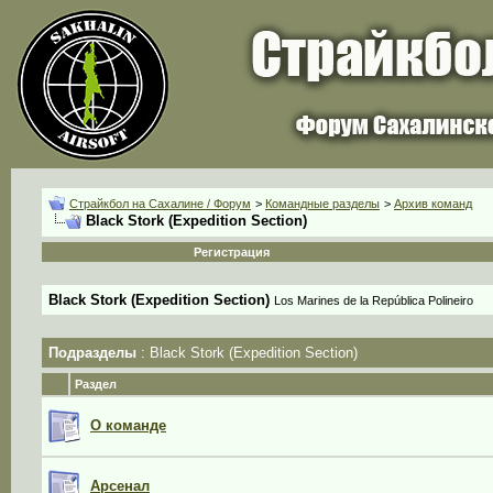
Страйкбол на Сахалине / Форум
>
Командные разделы
>
Архив команд
Black Stork (Expedition Section)
Регистрация
Black Stork (Expedition Section)
Los Marines de la República Polineiro
Подразделы
: Black Stork (Expedition Section)
Раздел
О команде
Арсенал