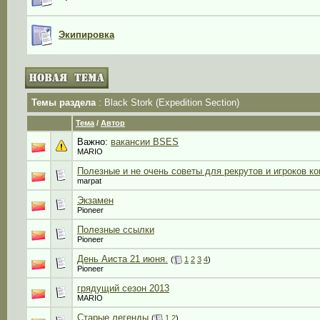
Экипировка
Темы раздела
: Black Stork (Expedition Section)
Тема
/
Автор
Важно:
вакансии BSES
MARIO
Полезные и не очень советы для рекрутов и игроков к
marpat
Экзамен
Pioneer
Полезные ссылки
Pioneer
День Аиста 21 июня.
(
1
2
3
4
)
Pioneer
грядущий сезон 2013
MARIO
Старые легенды
(
1
2
)