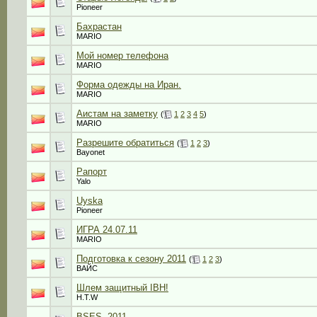
Pioneer
Бахрастан
MARIO
Мой номер телефона
MARIO
Форма одежды на Иран.
MARIO
Аистам на заметку
(
1
2
3
4
5
)
MARIO
Разрешите обратиться
(
1
2
3
)
Bayonet
Рапорт
Yalo
Uyska
Pioneer
ИГРА 24.07.11
MARIO
Подготовка к сезону 2011
(
1
2
3
)
ВАЙС
Шлем защитный IBH!
H.T.W
BSES -2011