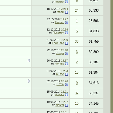
4
32,417
от
marpat
18.12.2018
23:14
24
60,333
от
Manul
12.05.2017
11:47
1
28,596
от
Капрал
12.12.2016
10:54
5
31,833
от
Покемон
31.03.2016
19:20
36
61,759
от
FeelGood
22.10.2015
23:18
3
30,899
от
Kruger
26.02.2015
23:37
2
30,187
от
Чучуна
04.02.2015
17:23
15
61,304
от
X-RAY
02.10.2014
20:26
9
34,613
от
H.T.W
15.09.2014
21:21
37
60,337
от
Малыш
19.05.2014
10:27
10
34,145
от
Klester
12.05.2014
13:31