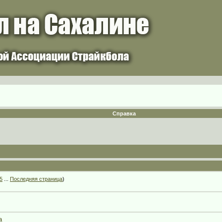
Справка
5
...
Последняя страница
)
а