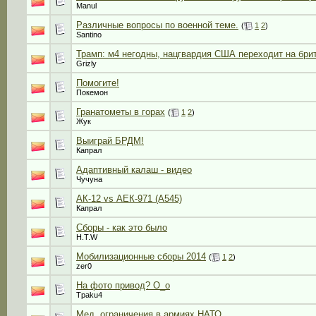
Manul
Различные вопросы по военной теме.
(
1
2
)
Santino
Трамп: м4 негодны, нацгвардия США переходит на бри
Grizly
Помогите!
Покемон
Гранатометы в горах
(
1
2
)
Жук
Выиграй БРДМ!
Капрал
Адаптивный калаш - видео
Чучуна
АК-12 vs АЕК-971 (А545)
Капрал
Сборы - как это было
H.T.W
Мобилизационные сборы 2014
(
1
2
)
zer0
На фото привод? О_о
Tpaku4
Мед. ограничения в армиях НАТО