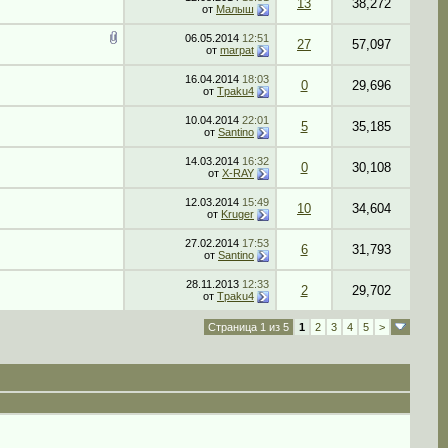
13
38,272
от
Малыш
06.05.2014
12:51
27
57,097
от
marpat
16.04.2014
18:03
0
29,696
от
Tpaku4
10.04.2014
22:01
5
35,185
от
Santino
14.03.2014
16:32
0
30,108
от
X-RAY
12.03.2014
15:49
10
34,604
от
Kruger
27.02.2014
17:53
6
31,793
от
Santino
28.11.2013
12:33
2
29,702
от
Tpaku4
Страница 1 из 5
1
2
3
4
5
>