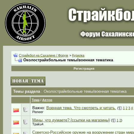
Страйкбол на Сахалине / Форум
>
Курилка
Околострайкбольные темы/военная тематика
Регистрация
Темы раздела
: Околострайкбольные темы/военная тематика
Тема
/
Автор
Важно:
Военная тема. Что смотреть и читать.
(
1
2
3
4
Pioneer
Мины, что думаете? (ссылки на магазины)
(
1
2
)
Tpaku4
Советско-Российское оружие на вооружении стран мир