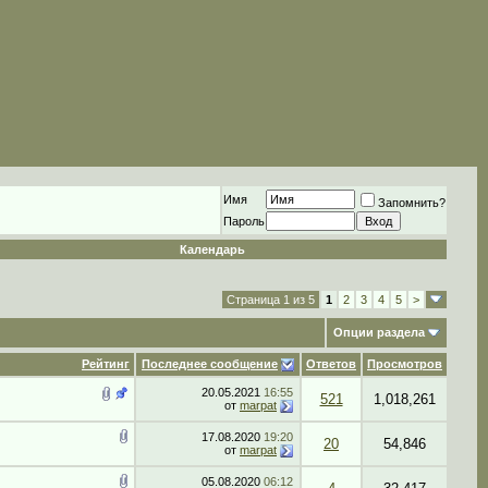
Имя
Запомнить?
Пароль
Календарь
Страница 1 из 5
1
2
3
4
5
>
Опции раздела
Рейтинг
Последнее сообщение
Ответов
Просмотров
20.05.2021
16:55
521
1,018,261
от
marpat
17.08.2020
19:20
20
54,846
от
marpat
05.08.2020
06:12