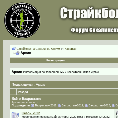
Страйкбол на Сахалине / Форум
>
Главштаб
Архив
Регистрация
Архив
Информация по завершенным / несостоявшимся играм
Подразделы
: Архив
Раздел
Всё о Бахрастане
Архив по серии игр
Подразделы
:
Бахрастан-2011
,
Бахрастан-2012
,
Бахрастан-2013
,
Б
Сезон 2022
Мероприятия сезона (май-октябрь) 2022 года и межсезонья 2022
о