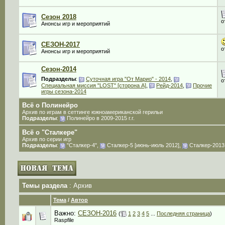
Сезон 2018
о
Анонсы игр и мероприятий
СЕЗОН-2017
о
Анонсы игр и мероприятий
Сезон-2014
Подразделы
:
Суточная игра "От Марио" - 2014
,
о
Специальная миссия "LOST" [сторона А]
,
Рейд-2014
,
Прочие
игры сезона-2014
Всё о Полинейро
Архив по играм в сеттинге южноамериканской герильи
Подразделы
:
Полинейро в 2009-2015 г.г.
Всё о "Сталкере"
Архив по серии игр
Подразделы
:
"Сталкер-4"
,
Сталкер-5 [июнь-июль 2012]
,
Сталкер-2013
Темы раздела
: Архив
Тема
/
Автор
Важно:
СЕЗОН-2016
(
1
2
3
4
5
...
Последняя страница
)
Raspfile