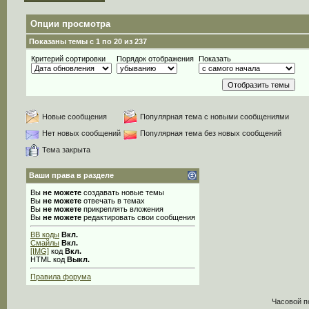
Опции просмотра
Показаны темы с 1 по 20 из 237
Критерий сортировки
Порядок отображения
Показать
Новые сообщения
Популярная тема с новыми сообщениями
Нет новых сообщений
Популярная тема без новых сообщений
Тема закрыта
Ваши права в разделе
Вы
не можете
создавать новые темы
Вы
не можете
отвечать в темах
Вы
не можете
прикреплять вложения
Вы
не можете
редактировать свои сообщения
BB коды
Вкл.
Смайлы
Вкл.
[IMG]
код
Вкл.
HTML код
Выкл.
Правила форума
Часовой п