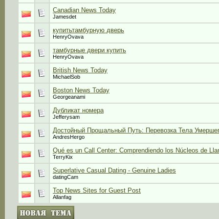
Canadian News Today
Jamesdet
купитьтамбурную дверь
HenryOvava
тамбурные двери купить
HenryOvava
British News Today
MichaelSob
Boston News Today
Georgeanami
Дубликат номера
Jefferysam
Достойный Прощальный Путь: Перевозка Тела Умершег
AndresHergo
Qué es un Call Center: Comprendiendo los Núcleos de L
TerryKix
Superlative Сasual Dating - Genuine Ladies
datingCam
Top News Sites for Guest Post
Allanfag