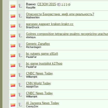
Важно:
СЕЗОН 2015
(
1
2
3
4
)
Raspfile
Опасности Бахрастана: миф или реальность?
MathewVen
магазин даркнет kraken krakn cc
BrianDruck
Goitres composition tetracaine psalms recognizing urachus
ebetaya
Generic Zanaflex
Richardageri
bc rutgers game s91sfj
PaulaFar
bc game trustpilot k27hoq
PaulaFar
CNBC News Today
Williamjek
CNN World Today
AdolphTon
CNBC News Today
Williamjek
Al Jazeera News Today
CaseyZex