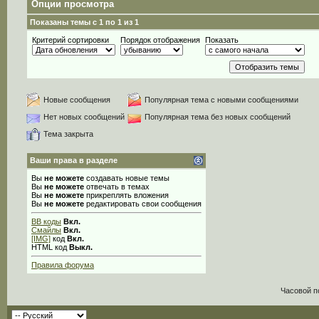
Опции просмотра
Показаны темы с 1 по 1 из 1
Критерий сортировки
Порядок отображения
Показать
Новые сообщения
Популярная тема с новыми сообщениями
Нет новых сообщений
Популярная тема без новых сообщений
Тема закрыта
Ваши права в разделе
Вы
не можете
создавать новые темы
Вы
не можете
отвечать в темах
Вы
не можете
прикреплять вложения
Вы
не можете
редактировать свои сообщения
BB коды
Вкл.
Смайлы
Вкл.
[IMG]
код
Вкл.
HTML код
Выкл.
Правила форума
Часовой п