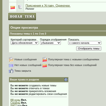
Пояснения к Уставу. Одиночки.
Pioneer
Опции просмотра
Показаны темы с 1 по 3 из 3
Критерий сортировки
Порядок отображения
Показать
Новые сообщения
Популярная тема с новыми сообщениями
Нет новых сообщений
Популярная тема без новых сообщений
Тема закрыта
Ваши права в разделе
Вы
не можете
создавать новые темы
Вы
не можете
отвечать в темах
Вы
не можете
прикреплять вложения
Вы
не можете
редактировать свои сообщения
BB коды
Вкл.
Смайлы
Вкл.
[IMG]
код
Вкл.