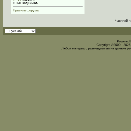
HTML код
Выкл.
Правила форума
Часовой п
Powered b
Copyright ©2000 - 2026,
Любой материал, размещаемый на данном рес