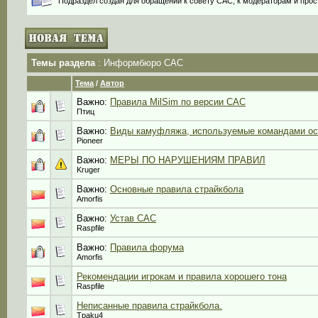
Подраздел создан для обращений к совету САС, к модераторам и прос
Темы раздела
: Информбюро САС
Тема
/
Автор
Важно:
Правила MilSim по версии САС
Птиц
Важно:
Виды камуфляжа, используемые командами ос
Pioneer
Важно:
МЕРЫ ПО НАРУШЕНИЯМ ПРАВИЛ
Kruger
Важно:
Основные правила страйкбола
Amorfis
Важно:
Устав САС
Raspfile
Важно:
Правила форума
Amorfis
Рекомендации игрокам и правила хорошего тона
Raspfile
Неписанные правила страйкбола.
Tpaku4