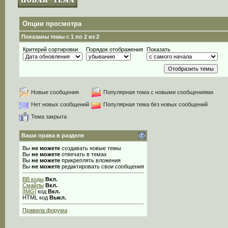
Опции просмотра
Показаны темы с 1 по 2 из 2
Критерий сортировки
Порядок отображения
Показать
Новые сообщения
Популярная тема с новыми сообщениями
Нет новых сообщений
Популярная тема без новых сообщений
Тема закрыта
Ваши права в разделе
Вы
не можете
создавать новые темы
Вы
не можете
отвечать в темах
Вы
не можете
прикреплять вложения
Вы
не можете
редактировать свои сообщения
BB коды
Вкл.
Смайлы
Вкл.
[IMG]
код
Вкл.
HTML код
Выкл.
Правила форума