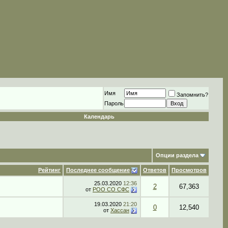
Имя
Запомнить?
Пароль
Календарь
Опции раздела
Рейтинг
Последнее сообщение
Ответов
Просмотров
25.03.2020
12:36
2
67,363
от
РОО СО СФС
19.03.2020
21:20
0
12,540
от
Хассан