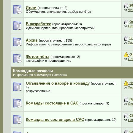
20
Итоги
(просматривают: 2)
от
Чу
Обсуждения, впечатления, разбор полётов
О
В разработке
(просматривают: 3)
от
Ups
Идеи сценариев, планирование мероприятий
S.
Архив
(просматривают: 135)
от
Ха
Информация по завершенным / несостоявшимся играм
О
Фотоотчёты
(просматривают: 2)
от
Gor
Фотографии с прошедших игр
Командные разделы
Информация о командах Сахалина
Н
Объявления о наборе в команду
(просматривают:
4)
от
Ха
рекрутирование
П
Команды состоящие в САС
(просматривают: 9)
от
Си
СК
Команды не состоящие в САС
(просматривают: 19)
от
Са
С