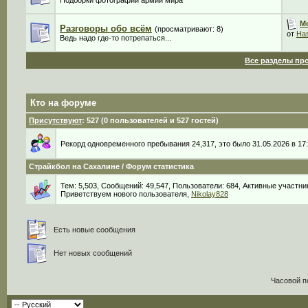
Подборки фотографий армий мира
Мо
Разговоры обо всём
(просматривают: 8)
от
Ha
Ведь надо где-то потрепаться...
Все разделы пр
Кто на форуме
Присутствуют
: 527 (0 пользователей и 527 гостей)
Рекорд одновременного пребывания 24,317, это было 31.05.2026 в 17:
Страйкбол на Сахалине / Форум статистика
Тем: 5,503, Сообщений: 49,547, Пользователи: 684,
Активные участник
Приветствуем нового пользователя,
Nikolay828
Есть новые сообщения
Нет новых сообщений
Часовой п