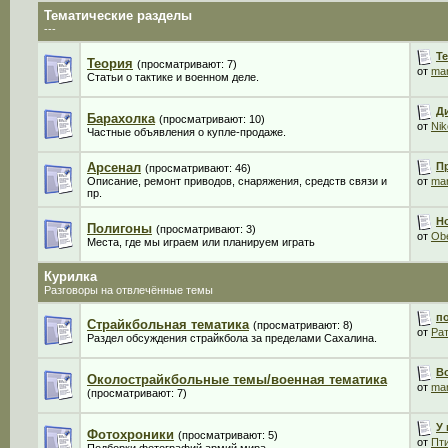
Тематические разделы
---
Т
Теория
(просматривают: 7)
от
mar
Статьи о тактике и военном деле.
Д
Барахолка
(просматривают: 10)
от
Nik
Частные объявления о купле-продаже.
П
Арсенал
(просматривают: 46)
Описание, ремонт приводов, снаряжения, средств связи и
от
mar
пр.
Н
Полигоны
(просматривают: 3)
от
Ob
Места, где мы играем или планируем играть
Курилка
Разговоры на отвлечённые темы
по
Страйкбольная тематика
(просматривают: 8)
от
Ра
Раздел обсуждения страйкбола за пределами Сахалина.
Во
Околострайкбольные темы/военная тематика
от
mar
(просматривают: 7)
У
Фотохроники
(просматривают: 5)
от
Пт