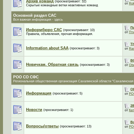
Архив команд
(просматривают: 32)
от
Ro
Скрытые командные ветки неактивных команд
Основной раздел CАС
Вся важная информация - здесь
П
Информбюро САС
(просматривают: 10)
от
Пт
Правила, объявления, прочая информация.
Th
Information about SAA
(просматривают: 3)
от
Ras
В
Новичкам. Обратная связь
(просматривают: 3)
от
Ob
РОО СО СФС
Региональная общественная организация Сахалинской области "Сахалинская
О
Информация
(просматривают: 5)
от
РО
28
Новости
(просматривают: 1)
от
Кат
В
Вопросы/ответы
(просматривают: 13)
от
РО