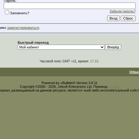
Пароль:
Забыли пароль?
Запомнить?
димо
зарегистрироваться
.
Быстрый переход
Часовой пояс GMT +11, время:
17:15
.
Обра
Powered by vBulletin® Version 3.8.11
Copyright ©2000 - 2026, Jelsoft Enterprises Ltd. Перевод:
zCarot
ериал, размещаемый на данном ресурсе, является чьей-либо интеллектуальной собс