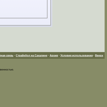
тная связь
-
Страйкбол на Сахалине
-
Архив
-
Условия использования
-
Вверх
твенностью.