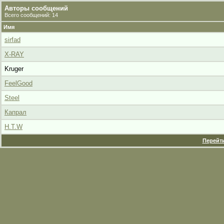
Авторы сообщений
Всего сообщений: 14
Имя
sirfad
X-RAY
Kruger
FeelGood
Steel
Капрал
H.T.W
Перейти