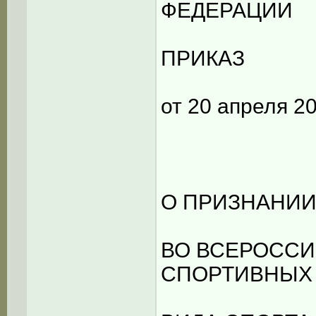
ФЕДЕРАЦИИ
ПРИКАЗ
от 20 апреля 20
О ПРИЗНАНИИ
ВО ВСЕРОССИ
СПОРТИВНЫХ