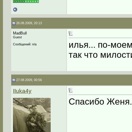
26.08.2009, 20:13
MadBull
Guest
илья... по-мое
Сообщений: n/a
так что милост
27.08.2009, 00:56
IIuka4y
Спасибо Женя.