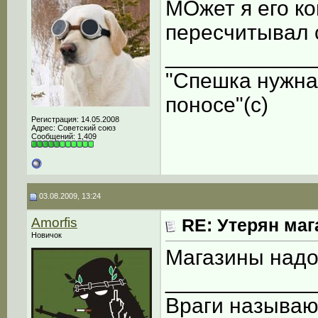
МОжет я его к
пересчитывал 
____________
"Спешка нужна
поносе"(с)
Регистрация: 14.05.2008
Адрес: Советский союз
Сообщений: 1,409
03.08.2009, 13:24
Amorfis
RE: Утерян маг
Новичок
Магазины надо
____________
Враги называют