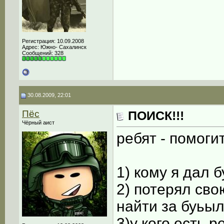
Регистрация: 10.09.2008
Адрес: Южно- Сахалинск
Сообщений: 328
30.08.2009, 22:01
Пёс
ПОИСК!!!
Чёрный аист
ребят - помоги
1) кому я дал 
2) потерял св
найти за буьы
3)у кого есть 