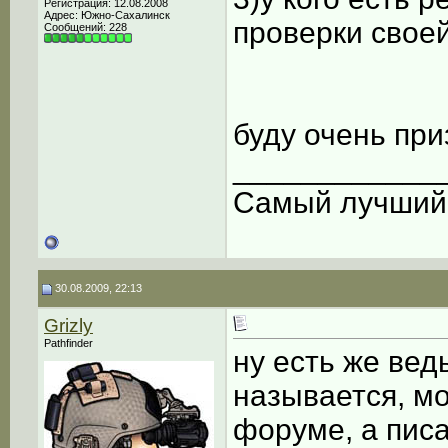
Регистрация: 12.08.2008
Адрес: Южно-Сахалинск
проверки свое
Сообщений: 228
буду очень при
____________
Самый лучший C
30.08.2009, 22:13
Grizly
Pathfinder
ну есть же вед
называется, м
форуме, а писа