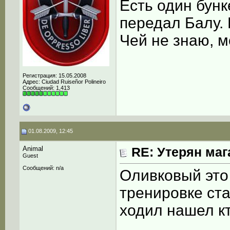
Есть один бунк
передал Балу. 
Чей не знаю, 
Регистрация: 15.05.2008
Адрес: Сiudad Ruiseñor Polineiro
Сообщений: 1,413
01.08.2009, 12:45
Animal
RE: Утерян маг
Guest
Сообщений: n/a
Оливковый это 
тренировке ст
ходил нашел кт