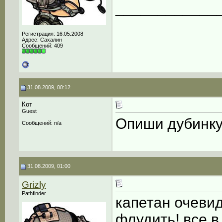
____________
Регистрация: 16.05.2008
Адрес: Сахалин
Сообщений: 409
31.08.2009, 00:12
Кот
Guest
Опиши дубинку
Сообщений: n/a
31.08.2009, 01:00
Grizly
Pathfinder
капетан очевид
флудить! все в