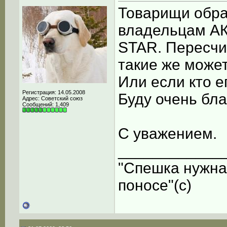
Товарищи обра
владельцам АК
STAR. Пересчит
такие же может
Или если кто е
Регистрация: 14.05.2008
Буду очень бла
Адрес: Советский союз
Сообщений: 1,409
С уважением.
____________
"Спешка нужна
поносе"(с)