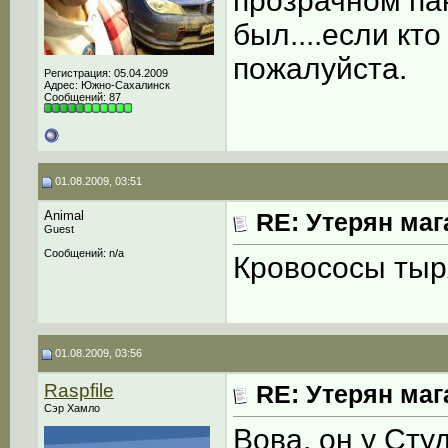
прозрачном пак
был....если кт
пожалуйста.
Регистрация: 05.04.2009
Адрес: Южно-Сахалинск
Сообщений: 87
01.08.2009, 03:51
Animal
RE: Утерян маг
Guest
Сообщений: n/a
Кровососы тыря
01.08.2009, 03:56
Raspfile
RE: Утерян маг
Сэр Хамло
Вова, он у Сту