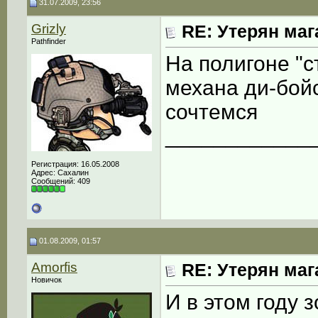
31.07.2009, 23:56
Grizly
RE: Утерян маг
Pathfinder
На полигоне "с
механа ди-бойс
сочтемся
____________
Регистрация: 16.05.2008
Адрес: Сахалин
Сообщений: 409
01.08.2009, 01:57
Amorfis
RE: Утерян маг
Новичок
И в этом году з