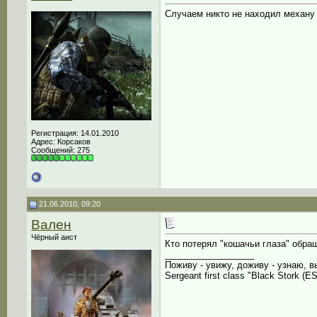
Случаем никто не находил механу о
Регистрация: 14.01.2010
Адрес: Корсаков
Сообщений: 275
21.06.2010, 09:20
Вален
Чёрный аист
Кто потерял "кошачьи глаза" обращ
__________________
Поживу - увижу, доживу - узнаю, в
Sergeant first class "Black Stork (ES