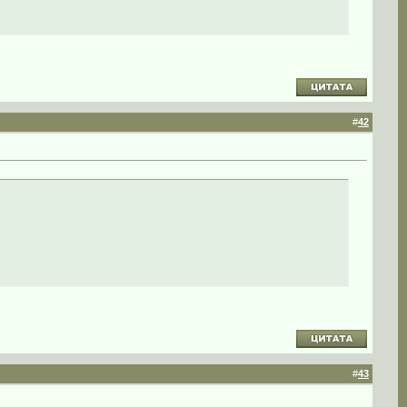
#
42
#
43