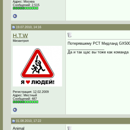
Адрес: Москва
Сообщений: 2,515
19.07.2010, 14:16
H.T.W
Мизантроп
Потерявшему РСТ Мидланд GX500 о
__________________
Да и так щас вы тоже как команда н
Регистрация: 12.02.2009
Адрес: Местный
Сообщений: 487
01.08.2010, 17:22
Animal