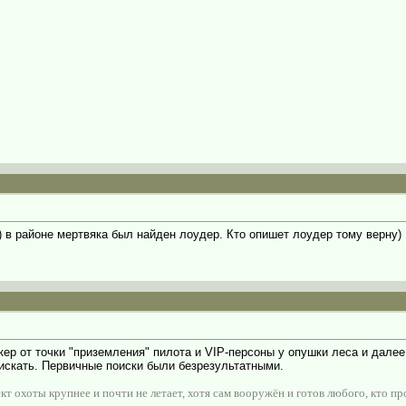
) в районе мертвяка был найден лоудер. Кто опишет лоудер тому верну)
кер от точки "приземления" пилота и VIP-персоны у опушки леса и далее
искать. Первичные поиски были безрезультатными.
т охоты крупнее и почти не летает, хотя сам вооружён и готов любого, кто пр