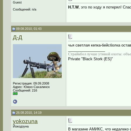
Guest
H.T.W
, это по ходу я потерял! Спа
Сообщений: n/a
09.08.2010, 01:43
Д-Д
чья светлая кепка-бейсболка оста
__________________
Страйкбол лучше утиной охоты: объек
Private "Black Stork (ES)"
Регистрация: 09.09.2008
Адрес: Южно-Сахалинск
Сообщений: 216
26.08.2010, 14:19
yokozuna
Йокодзуна
В магазине АМИКС, что недалеко о