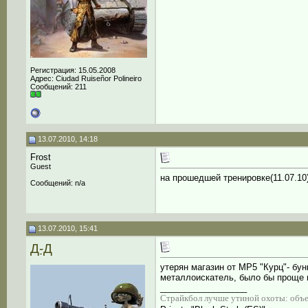
Регистрация: 15.05.2008
Адрес: Сiudad Ruiseñor Polineiro
Сообщений: 211
13.07.2010, 14:18
Frost
Guest
на прошедшей тренировке(11.07.10
Сообщений: n/a
13.07.2010, 15:41
Д-Д
утерян магазин от МР5 "Курц"- бун
металлоискатель, было бы проще 
__________________
Страйкбол лучше утиной охоты: объек