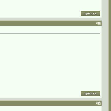
#
48
#
49