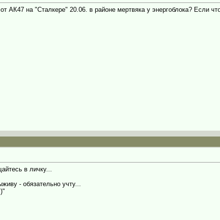
т АК47 на "Сталкере" 20.06. в районе мертвяка у энергоблока? Если что
айтесь в личку...
ыживу - обязательно учту...
)"