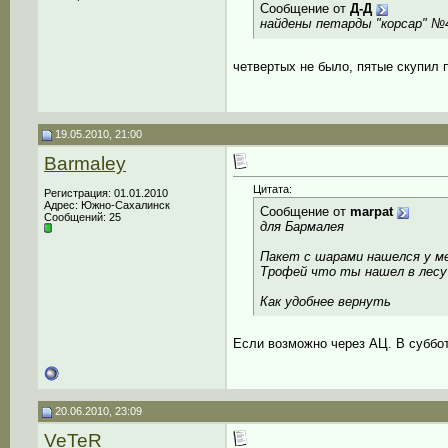
Сообщение от
Д-Д
найдены петарды "корсар" №4
четвертых не было, пятые скупил 
19.05.2010, 21:00
Barmaley
Цитата:
Регистрация: 01.01.2010
Адрес: Южно-Сахалинск
Сообщение от
marpat
Сообщений: 25
для Бармалея
Пакет с шарами нашелся у ме
Трофей что ты нашел в лесу
Как удобнее вернуть
Если возможно через АЦ. В суббот
20.06.2010, 23:09
VeTeR