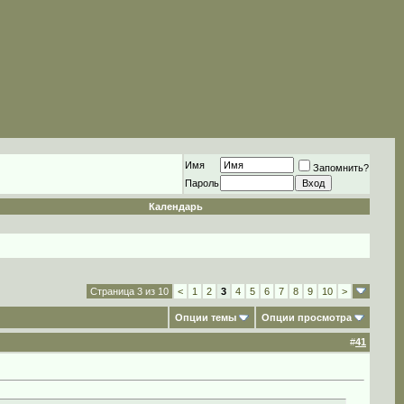
Имя
Запомнить?
Пароль
Календарь
Страница 3 из 10
<
1
2
3
4
5
6
7
8
9
10
>
Опции темы
Опции просмотра
#
41