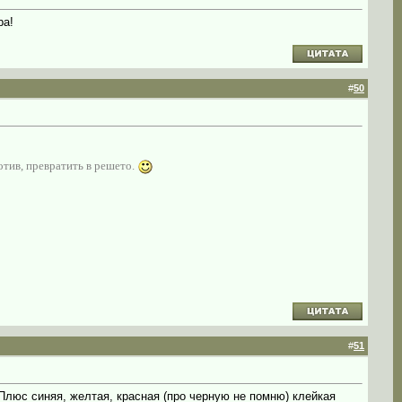
ра!
#
50
отив, превратить в решето.
#
51
Плюс синяя, желтая, красная (про черную не помню) клейкая