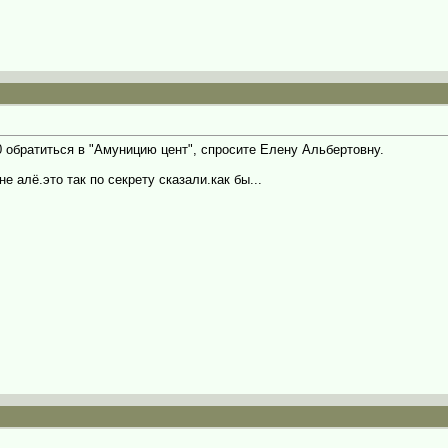
братиться в "Амуницию цент", спросите Елену Альбертовну.
е алё.это так по секрету сказали.как бы...