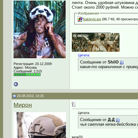
лента. Очень удобная штуковина д
Стоит около 2000 рублей. Можно с
Изображения
Nakleyki.jpg
(86.7 Кб, 40 просмотро
__________________
Цитата:
Сообщение от
ShilO
Регистрация: 20.12.2009
какие-то ограничения с прив
Адрес: Москва
Сообщений: 2,515
26.08.2010, 14:25
Мирон
Цитата:
Сообщение от
Д-Д
чья светлая кепка-бейсболка 
моя)))