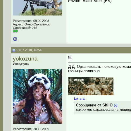
Private "Black Stork (ES)"
Регистрация: 09.09.2008
Адрес: Южно-Сахалинск
Сообщений: 216
13.07.2010, 16:54
yokozuna
Йокодзуна
Д-Д
, Организовать поисковую кома
границы полигона
__________________
Цитата:
Сообщение от
ShilO
какие-то ограничения с прив
Регистрация: 20.12.2009