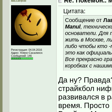
Re: Покемон.. 
Цитата:
Сообщение от
Ла
Manul
, техническ
основатели. Для 
жить в Москве, л
либо чтобы кто -т
Регистрация: 04.04.2016
это как официаль
Адрес: Южно-Сахалинск
Сообщений: 146
Все прекрасно гр
коробках с нашим
Да ну? Правда
страйкбол ниф
развивался в р
время. Просто