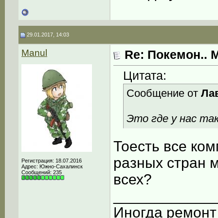
29.01.2017, 14:03
Manul
Re: Покемон.. 
Цитата:
Сообщение от
Ла
Это где у нас та
Тоесть все ко
разных стран м
Регистрация: 18.07.2016
Адрес: Южно-Сахалинск
Сообщений: 235
всех?
____________
Иногда ремонт 