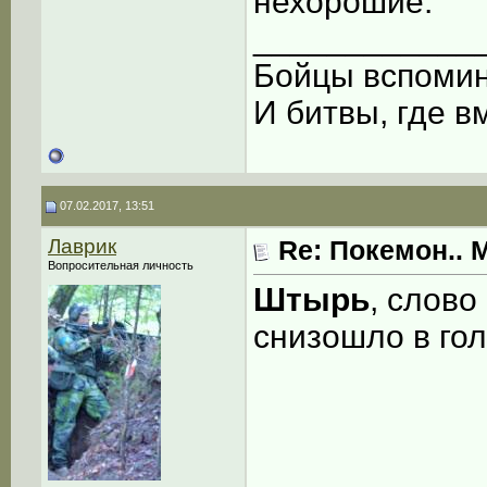
нехорошие.
____________
Бойцы вспоми
И битвы, где в
07.02.2017, 13:51
Лаврик
Re: Покемон.. 
Вопросительная личность
Штырь
, слово
снизошло в го