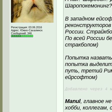
Шаропокемонинг
В западном ейсоф
реконструкторов 
Регистрация: 03.06.2016
России. Страйкб
Адрес: Южно-Сахалинск
Сообщений: 346
По всей России б
стракболом)
Попытка назватьс
попытка выделить
путь, третий Рим
ейрсофтом)
Добавлено через 4 
Manul
, главное н
хобби, коллегам