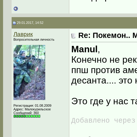
29.01.2017, 14:52
Лаврик
Re: Покемон.. 
Вопросительная личность
Manul
,
Конечно не рек
ппш против ам
десанта.... эт
Это где у нас т
Регистрация: 01.08.2009
Адрес: Малокурильское
Сообщений: 360
Добавлено через