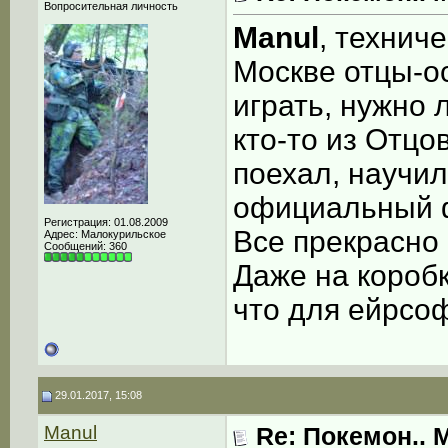
Вопросительная личность
Manul
, технич
Москве отцы-ос
играть, нужно 
кто-то из Отцо
поехал, научил
официальный ф
Регистрация: 01.08.2009
Все прекрасно 
Адрес: Малокурильское
Сообщений: 360
Даже на короб
что для ейрсо
29.01.2017, 15:08
Manul
Re: Покемон.. 