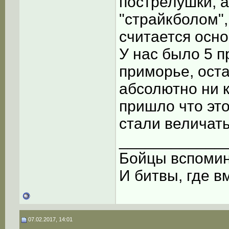
пострелушки, а
"страйкболом",
считается осн
У нас было 5 п
приморье, ост
абсолютно ни к
пришло что это
стали величать
____________
Бойцы вспоми
И битвы, где в
07.02.2017, 14:01