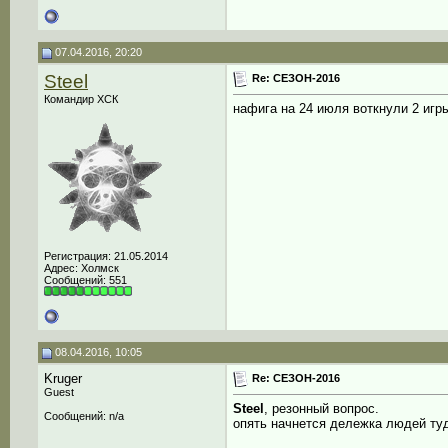
07.04.2016, 20:20
Steel
Re: СЕЗОН-2016
Командир ХСК
нафига на 24 июля воткнули 2 игр
Регистрация: 21.05.2014
Адрес: Холмск
Сообщений: 551
08.04.2016, 10:05
Kruger
Re: СЕЗОН-2016
Guest
Steel
, резонный вопрос.
Сообщений: n/a
опять начнется дележка людей ту