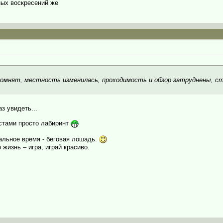
ных воскресений же
 помнят, местность изменилась, проходимость и обзор затруднены, с
з увидеть...
естами просто лабиринт
альное время - беговая лошадь.
 жизнь – игра, играй красиво.