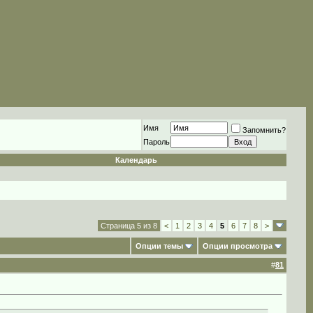
Имя
Запомнить?
Пароль
Календарь
Страница 5 из 8
<
1
2
3
4
5
6
7
8
>
Опции темы
Опции просмотра
#
81