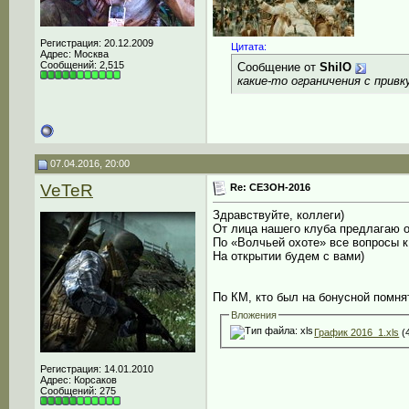
Регистрация: 20.12.2009
Цитата:
Адрес: Москва
Сообщений: 2,515
Сообщение от
ShilO
какие-то ограничения с прив
07.04.2016, 20:00
VeTeR
Re: СЕЗОН-2016
Здравствуйте, коллеги)
От лица нашего клуба предлагаю об
По «Волчьей охоте» все вопросы к
На открытии будем с вами)
По КМ, кто был на бонусной помня
Вложения
График 2016_1.xls
(4
Регистрация: 14.01.2010
Адрес: Корсаков
Сообщений: 275