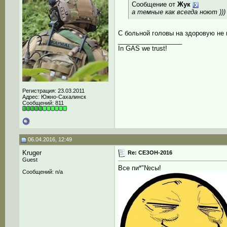
Сообщение от
Жук
а темные как всегда ноют )))
С больной головы на здоровую не
__________________
In GAS we trust!
Регистрация: 23.03.2011
Адрес: Южно-Сахалинск
Сообщений: 811
06.04.2016, 12:49
Kruger
Re: СЕЗОН-2016
Guest
Все пи*"№сы!
Сообщений: n/a