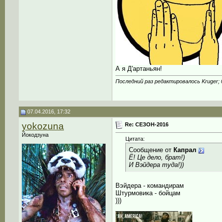
А я Д'артаньян!
Последний раз редактировалось Kruger; 
07.04.2016, 17:32
yokozuna
Re: СЕЗОН-2016
Йокодзуна
Цитата:
Сообщение от
Капрал
Ё! Це дело, брат!)
И Вэйдера туда!))
Вэйдера - командирам
Штурмовика - бойцам
)))
__________________