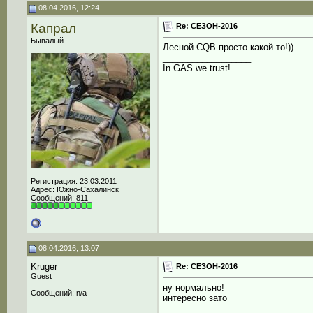
08.04.2016, 12:24
Капрал
Re: СЕЗОН-2016
Бывалый
Лесной CQB просто какой-то!))
__________________
In GAS we trust!
Регистрация: 23.03.2011
Адрес: Южно-Сахалинск
Сообщений: 811
08.04.2016, 13:07
Kruger
Re: СЕЗОН-2016
Guest
ну нормально!
Сообщений: n/a
интересно зато