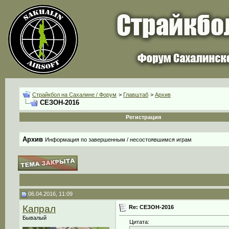
Страйкбол на Сахалине / Форум
>
Главштаб
>
Архив
СЕЗОН-2016
Регистрация
Архив
Информация по завершенным / несостоявшимся играм
06.04.2016, 11:09
Капрал
Re: СЕЗОН-2016
Бывалый
Цитата: