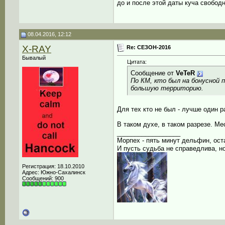
до и после этой даты куча свобод
08.04.2016, 12:12
X-RAY
Re: СЕЗОН-2016
Бывалый
Цитата:
Сообщение от
VeTeR
По КМ, кто был на бонусной
большую территорию.
Для тех кто не был - лучше один ра
В таком духе, в таком разрезе. М
__________________
Морпех - пять минут дельфин, ост
И пусть судьба не справедлива, но
Регистрация: 18.10.2010
Адрес: Южно-Сахалинск
Сообщений: 900