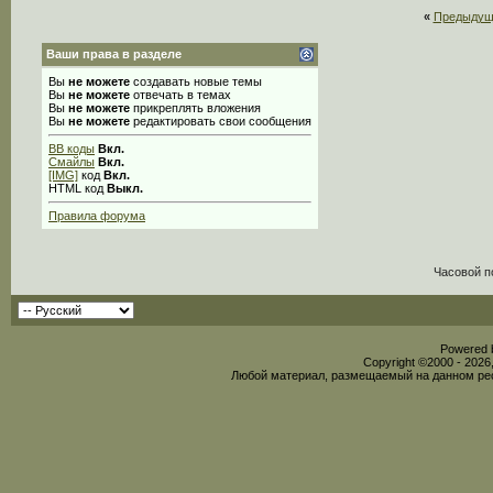
«
Предыдущ
Ваши права в разделе
Вы
не можете
создавать новые темы
Вы
не можете
отвечать в темах
Вы
не можете
прикреплять вложения
Вы
не можете
редактировать свои сообщения
BB коды
Вкл.
Смайлы
Вкл.
[IMG]
код
Вкл.
HTML код
Выкл.
Правила форума
Часовой п
Powered b
Copyright ©2000 - 2026,
Любой материал, размещаемый на данном рес