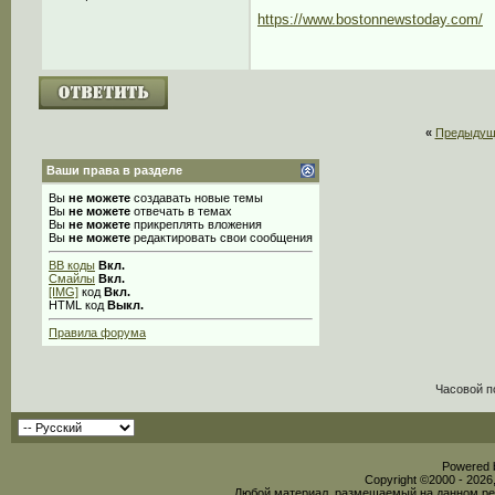
https://www.bostonnewstoday.com/
«
Предыдущ
Ваши права в разделе
Вы
не можете
создавать новые темы
Вы
не можете
отвечать в темах
Вы
не можете
прикреплять вложения
Вы
не можете
редактировать свои сообщения
BB коды
Вкл.
Смайлы
Вкл.
[IMG]
код
Вкл.
HTML код
Выкл.
Правила форума
Часовой п
Powered b
Copyright ©2000 - 2026,
Любой материал, размещаемый на данном рес