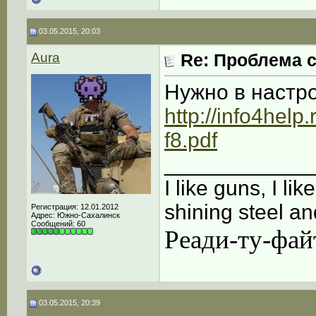
03.05.2015, 20:03
Aura
Re: Проблема с
Нужно в настро
http://info4hel
f8.pdf
____________
I like guns, I lik
shining steel an
Регистрация: 12.01.2012
Адрес: Южно-Сахалинск
Сообщений: 60
Реади-ту-фай
03.05.2015, 20:39