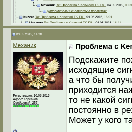
Механик
Re: Проблема с Kenwood TK-F8...
04.05.2015,
00:3
Дополнительные ответы в подтемах
buzzer
Re: Проблема с Kenwood TK-F8...
04.05.2015,
16:04
Механик
Re: Проблема с Kenwood TK-F8...
04.05.2015,
16:41
buzzer
Re: Проблема с Kenwood TK-F8...
04.05.2015,
16:53
03.05.2015, 14:28
Механик
Re: Проблема с Kenwood TK-F8...
04.05.2015,
17:09
Механик
Проблема с Ke
Подскажите по
исходящие сиг
а что бы получ
приходится наж
Регистрация: 10.08.2013
то не какой си
Адрес: Корсаков
Сообщений: 257
постоянно в р
Может у кого т