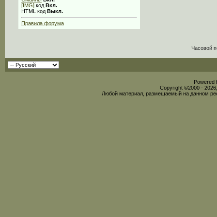
[IMG]
код
Вкл.
HTML код
Выкл.
Правила форума
Часовой п
Powered b
Copyright ©2000 - 2026,
Любой материал, размещаемый на данном рес