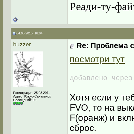
Реади-ту-фай
04.05.2015, 16:04
buzzer
Re: Проблема с
посмотри тут
Добавлено через
Регистрация: 25.03.2011
Хотя если у те
Адрес: Южно-Сахалинск
Сообщений: 96
FVO, то на вы
F(оранж) и вкл
сброс.