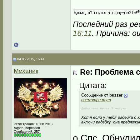
____________
Последний раз ре
16:11
. Причина: о
04.05.2015, 16:41
Механик
Re: Проблема с
Цитата:
Сообщение от
buzzer
посмотри тут
Добавлено через 3 минуты:
Хотя если у тебя радейка с 
включи радейку, она предложи
Регистрация: 10.08.2013
Адрес: Корсаков
Сообщений: 257
о Спс, Обнулил