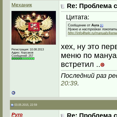
Механик
Re: Проблема с
Цитата:
Сообщение от
Aura
Нужно в настройках покопать
http://info4help.ru/manuals/kenw
хех, ну это пе
Регистрация: 10.08.2013
Адрес: Корсаков
меню по мануал
Сообщений: 257
встретил ..
Последний раз ре
20:39
.
03.05.2015, 22:59
Pyro
Re: Проблема с