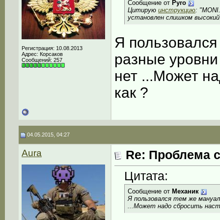
Сообщение от
Pyro
Цитирую
инструкцию
: "MONI
установлен слишком высокий
Я пользовался
Регистрация: 10.08.2013
Адрес: Корсаков
разные уровни
Сообщений: 257
нет ...Может н
как ?
04.05.2015, 04:27
Aura
Re: Проблема с
Цитата:
Сообщение от
Механик
Я пользовался тем же мануал
...Может надо сбросить наст