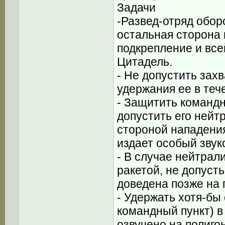
Задачи
-Развед-отряд обор
остальная сторона 
подкрепление и все
Цитадель.
- Не допустить зах
удержания ее в теч
- Защитить командн
допустить его ней
стороной нападения
издает особый звук
- В случае нейтрал
ракетой, не допусть
доведена позже на 
- Удержать хотя-бы 
командный пункт) в
озвучено на полиго