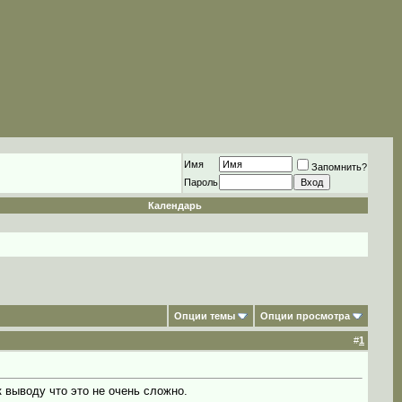
Имя
Запомнить?
Пароль
Календарь
Опции темы
Опции просмотра
#
1
к выводу что это не очень сложно.