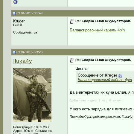
03.04.2015, 21:49
Kruger
Re: Сборка Li-ion аккумуляторов.
Guest
Балансировочный кабель 4pin
Сообщений: n/a
03.04.2015, 23:20
IIuka4y
Re: Сборка Li-ion аккумуляторов.
Цитата:
Сообщение от
Kruger
Балансировочный кабель 4pin
Да в интернетах их куча целая, я п
Добавлено через 1 час 6 минут:
У кого есть зарядка для литиевых
Последний раз редактировалось IIuka4y;
Регистрация: 10.09.2008
Адрес: Южно- Сахалинск