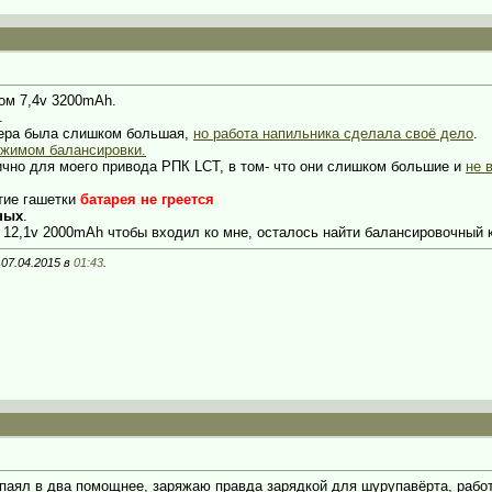
ром 7,4v 3200mAh.
.
лера была слишком большая,
но работа напильника сделала своё дело
.
ежимом балансировки.
ично для моего привода РПК LCT, в том- что они слишком большие и
не 
тие гашетки
батарея не греется
ных
.
 12,1v 2000mAh чтобы входил ко мне, осталось найти балансировочный 
 07.04.2015 в
01:43
.
 спаял в два помощнее, заряжаю правда зарядкой для шурупавёрта, рабо