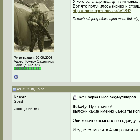
У кого есть зарядка для литиевых
Вот что получилось (криво и страш
http://trueimages.ru/view/wG8d2
Последний раз редактировалось IIuka4y;
Регистрация: 10.09.2008
Адрес: Южно- Сахалинск
Сообщений: 328
04.04.2015, 15:58
Kruger
Re: Сборка Li-ion аккумуляторов.
Guest
IIuka4y
, Ну отлично!
Сообщений: n/a
выложи какие именно банки ты исп
Они конечно немного не подойдут 
И сдается мне что 4пин разъем от