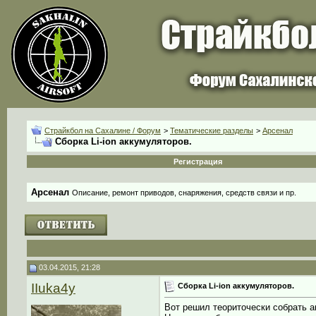
Страйкбол на Сахалине / Форум
>
Тематические разделы
>
Арсенал
Сборка Li-ion аккумуляторов.
Регистрация
Арсенал
Описание, ремонт приводов, снаряжения, средств связи и пр.
03.04.2015, 21:28
IIuka4y
Сборка Li-ion аккумуляторов.
Вот решил теориточески собрать ак