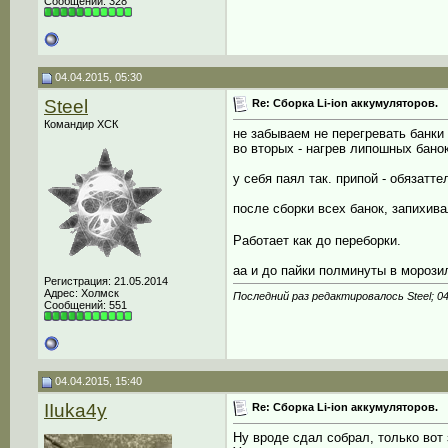
Сообщений: 328
04.04.2015, 05:30
Steel
Re: Сборка Li-ion аккумуляторов.
Командир ХСК
не забываем не перегревать банки 
во вторых - нагрев липошных бано
у себя паял так. припой - обязатт
после сборки всех банок, запихив
Работает как до переборки.
аа и до пайки полминуты в морози
Регистрация: 21.05.2014
Адрес: Холмск
Последний раз редактировалось Steel; 04
Сообщений: 551
04.04.2015, 15:40
IIuka4y
Re: Сборка Li-ion аккумуляторов.
Ну вроде сдал собрал, только вот 