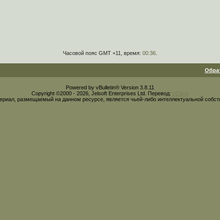
Часовой пояс GMT +11, время:
00:36
.
Обра
Powered by vBulletin® Version 3.8.11
Copyright ©2000 - 2026, Jelsoft Enterprises Ltd. Перевод:
zCarot
ериал, размещаемый на данном ресурсе, является чьей-либо интеллектуальной собст