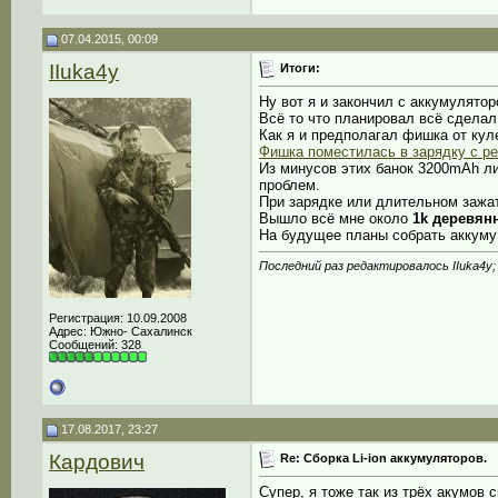
07.04.2015, 00:09
IIuka4y
Итоги:
Ну вот я и закончил с аккумулято
Всё то что планировал всё сделал
Как я и предполагал фишка от ку
Фишка поместилась в зарядку с р
Из минусов этих банок 3200mAh л
проблем.
При зарядке или длительном зажа
Вышло всё мне около
1k деревян
На будущее планы собрать аккуму
Последний раз редактировалось IIuka4y;
Регистрация: 10.09.2008
Адрес: Южно- Сахалинск
Сообщений: 328
17.08.2017, 23:27
Кардович
Re: Сборка Li-ion аккумуляторов.
Супер, я тоже так из трёх акумов