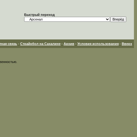
Быстрый переход
тная связь
-
Страйкбол на Сахалине
-
Архив
-
Условия использования
-
Вверх
венностью.