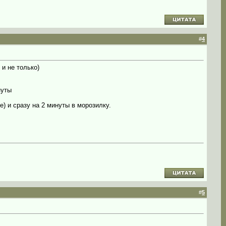
#
4
 и не только)
нуты
) и сразу на 2 минуты в морозилку.
#
5