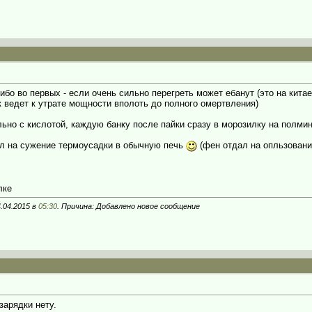
ибо во первых - если очень сильно перегреть может ебанут (это на китае
к ведет к утрате мощности вполоть до полного омертвления)
ельно с кислотой, каждую банку после пайки сразу в морозилку на полми
ал на сужение термоусадки в обычную печь
(фен отдал на опльзование
лке
.04.2015 в
05:30
. Причина: Добавлено новое сообщение
зарядки нету.