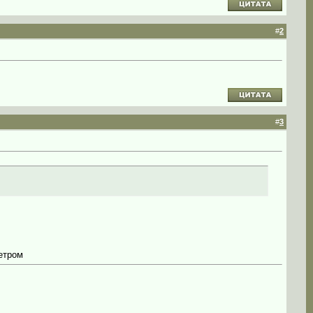
#
2
#
3
метром