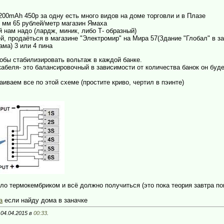
3200mAh 450р за одну есть много видов на доме торговли и в Плазе
 мм 65 рублей/метр магазин Ямаха
й нам надо (лардж, миник, либо Т- образный)
й, продаёться в магазине "Электромир" на Мира 57(Здание "Глобал" в з
ма) 3 или 4 пина
обы стабилизировать вольтаж в каждой банке.
абеля- это балансировочный в зависимости от количества банок он будет 
аиваем все по этой схеме (простите криво, чертил в пэинте)
ело термокембриком и всё должно получиться (это пока теория завтра п
а
если найду дома в заначке
 04.04.2015 в
00:33
.