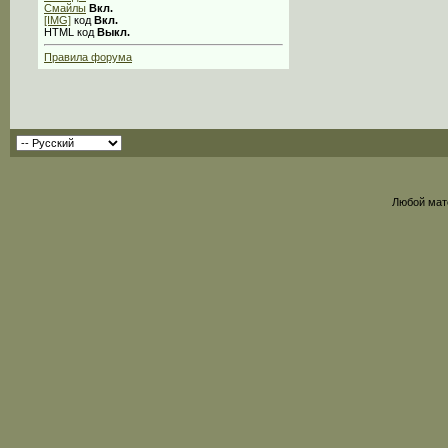
Смайлы
Вкл.
[IMG]
код
Вкл.
HTML код
Выкл.
Правила форума
Любой мат