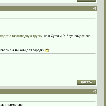
#
7
входят в газоотводную трубку
, но в Cyma и D- Boys войдёт без
кабель с 4 пинами для зарядки
#
8
тают нормально.