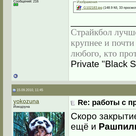
Сообщений: 216
Изображения
_G102183.jpg
(148.9 Кб, 33 просмо
____________
Страйкбол лучше
крупнее и почти 
любого, кто прот
Private "Black S
15.09.2010, 11:45
yokozuna
Re: работы с п
Йокодзуна
Скоро закрытие
ещё и
Рашпил