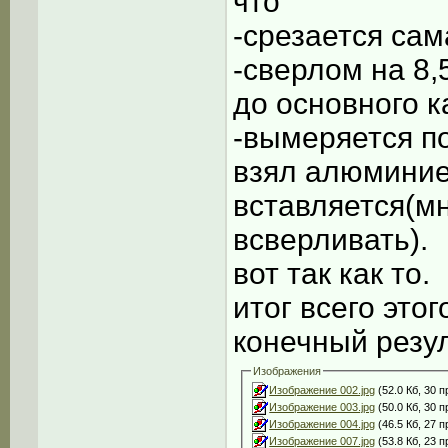
что
-срезается са
-сверлом на 8
до основного 
-вымеряется п
взял алюминие
вставляется(м
всверливать).
вот так как то.
итог всего это
конечный резул
Изображения
Изображение 002.jpg
(52.0 Кб, 30 
Изображение 003.jpg
(50.0 Кб, 30 
Изображение 004.jpg
(46.5 Кб, 27 
Изображение 007.jpg
(53.8 Кб, 23 