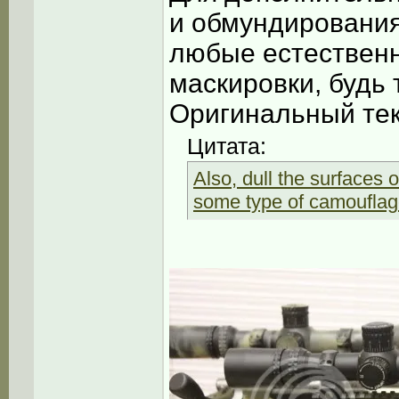
и обмундирования
любые естественн
маскировки, будь т
Оригинальный тек
Цитата:
Also, dull the surfaces 
some type of camouflage