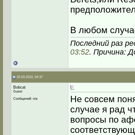
предположител
В любом случае
Последний раз ре
03:52
. Причина: 
26.03.2010, 04:37
Bobcat
Guest
Не совсем поня
Сообщений: n/a
случае я рад ч
вопросы по аф
соответствующу