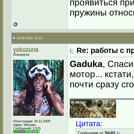
проявиться пр
пружины относ
16.09.2010, 10:17
yokozuna
Re: работы с п
Йокодзуна
Gaduka
, Спаси
мотор... кстати
почти сразу сго
____________
Регистрация: 20.12.2009
Цитата:
Адрес: Москва
Сообщений: 2,515
Сообщение от
ShilO