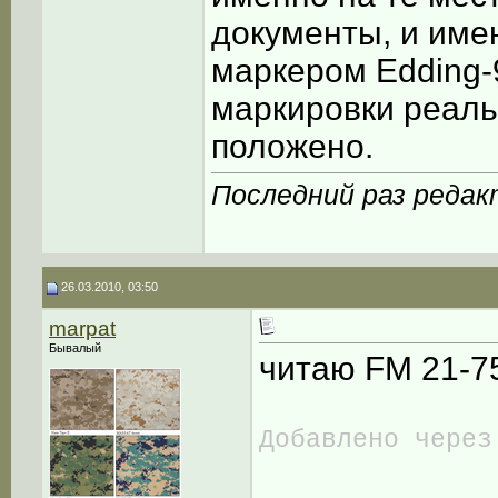
документы, и им
маркером Edding-
маркировки реальн
положено.
Последний раз редак
26.03.2010, 03:50
marpat
Бывалый
читаю FM 21-7
Добавлено через