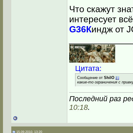
Что скажут зна
интересует всё
G36К
индж от 
____________
Цитата:
Сообщение от
ShilO
какие-то ограничения с прив
Последний раз ре
10:18
.
15.09.2010, 13:20