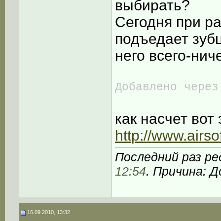
выбирать?
Сегодня при р
подъедает зубц
него всего-нич
Добавлено через
как насчет вот 
http://www.airso
Последний раз ре
12:54
. Причина: 
16.09.2010, 13:32