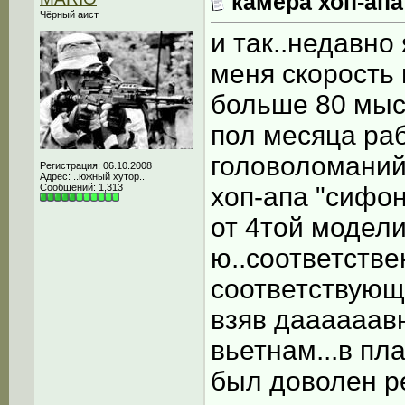
камера хоп-апа
Чёрный аист
и так..недавно
меня скорость
больше 80 мыс
пол месяца ра
головоломаний
Регистрация: 06.10.2008
Адрес: ..южный хутор..
Сообщений: 1,313
хоп-апа "сифон
от 4той модели
ю..соответстве
соответствующ
взяв даааааав
вьетнам...в пл
был доволен р