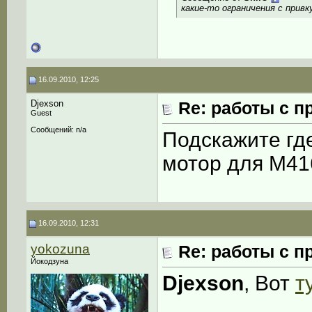
какие-то ограничения с прив
16.09.2010, 12:25
Djexson
Re: работы с п
Guest
Сообщений: n/a
Подскажите гд
мотор для M41
16.09.2010, 12:31
yokozuna
Re: работы с п
Йокодзуна
Djexson
, Вот
т
____________