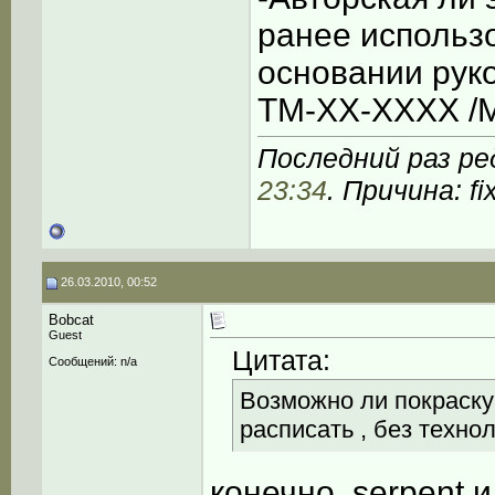
ранее использо
основании рук
TM-XX-XXXX /
Последний раз ре
23:34
. Причина: fi
26.03.2010, 00:52
Bobcat
Guest
Цитата:
Сообщений: n/a
Возможно ли покраску 
расписать , без техно
конечно. serpent и