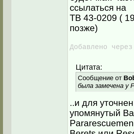
ссылаться на
TB 43-0209 ( 1
позже)
Добавлено через
Цитата:
Сообщение от
Bo
была замечена у 
..и для уточне
упомянутый Ва
Pararescuemen
Berets,или Re