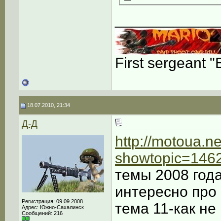
____________
First sergeant "
18.07.2010, 21:34
Д-Д
http://motoua.n
showtopic=146
темы 2008 года
интересно про
Регистрация: 09.09.2008
тема 11-как не
Адрес: Южно-Сахалинск
Сообщений: 216