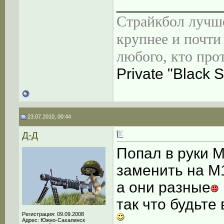
____________
Страйкбол лучше
крупнее и почти 
любого, кто прот
Private "Black S
23.07.2010, 00:44
Д-Д
Попал в руки 
заменить на М
а они разные
так что будьте
Регистрация: 09.09.2008
Адрес: Южно-Сахалинск