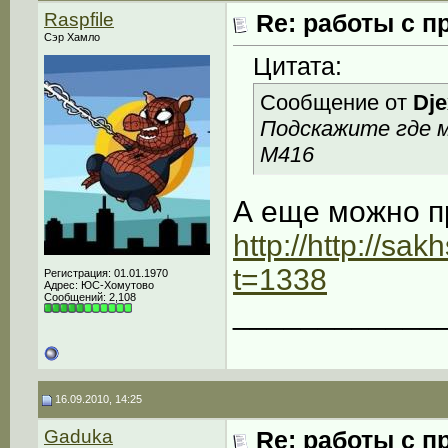
Raspfile
Re: работы с п
Сэр Хамло
Цитата:
Сообщение от
Dj
Подскажите где 
M416
А еще можно пр
http://http://sa
t=1338
Регистрация: 01.01.1970
Адрес: ЮС-Хомутово
Сообщений: 2,108
____________
16.09.2010, 14:25
Gaduka
Re: работы с п