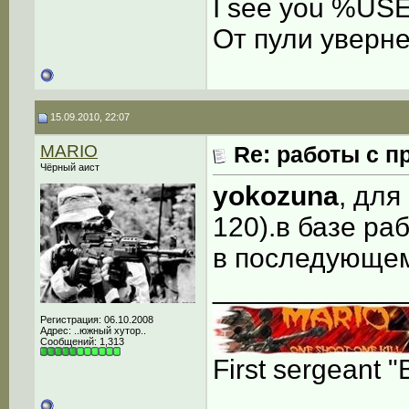
I see you %U
От пули уверне
15.09.2010, 22:07
MARIO
Re: работы с п
Чёрный аист
yokozuna
, для
120).в базе ра
в последующем
____________
Регистрация: 06.10.2008
Адрес: ..южный хутор..
Сообщений: 1,313
First sergeant "