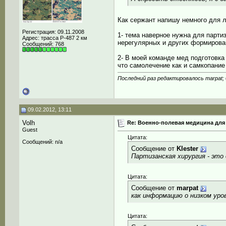
Как сержант напишу немного для л
Регистрация: 09.11.2008
1- тема наверное нужна для парти
Адрес: трасса Р-487 2 км
нерегулярных и других формирова
Сообщений: 768
2- В моей команде мед подготовка
что самолечение как и самкопание
Последний раз редактировалось marpat; 
09.02.2012, 13:11
Volh
Re: Военно-полевая медицина для
Guest
Цитата:
Сообщений: n/a
Сообщение от
Klester
Партизанская хирургия - это 
Цитата:
Сообщение от
marpat
как информацию о низком уро
Цитата: