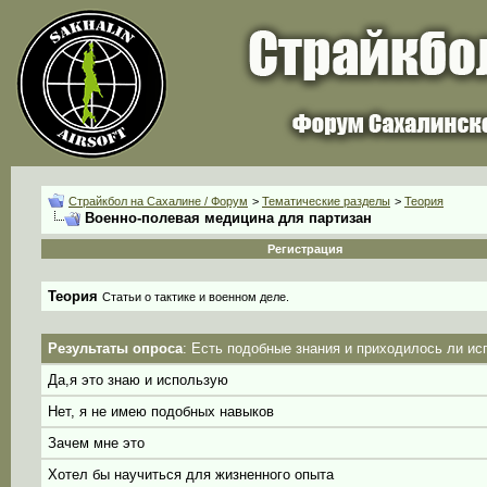
Страйкбол на Сахалине / Форум
>
Тематические разделы
>
Теория
Военно-полевая медицина для партизан
Регистрация
Теория
Статьи о тактике и военном деле.
Результаты опроса
: Есть подобные знания и приходилось ли ис
Да,я это знаю и использую
Нет, я не имею подобных навыков
Зачем мне это
Хотел бы научиться для жизненного опыта