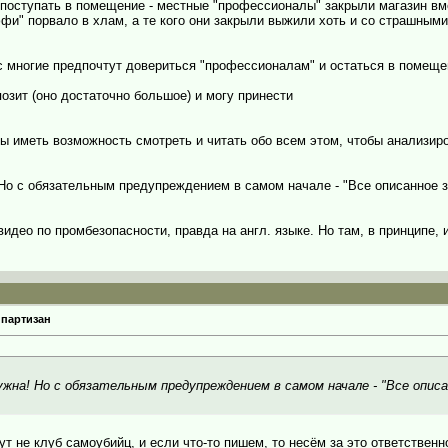
л поступать в помещение - местные "профессионалы" закрыли магазин вм
фи" порвало в хлам, а те кого они закрыли выжили хоть и со страшными
с многие предпочтут довериться "профессионалам" и остаться в помеще
озит (оно достаточно большое) и могу принести
 иметь возможность смотреть и читать обо всем этом, чтобы анализиро
Но с обязательным предупреждением в самом начале - "Все описанное з
видео по промбезопасности, правда на англ. языке. Но там, в принципе, и
 партизан
жна! Но с обязательным предупреждением в самом начале - "Все опис
ут не клуб самоубийц, и если что-то пишем, то несём за это ответственн