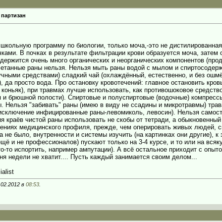
 партизан
школьную программу по биологии, только моча,-это не дистилированная
ами. В почках в результате фильтрации крови образуется моча, затем он
держится очень много органических и неорганических компонентов (проду
очетанные раны нельзя. Нельзя мыть раны водой с мылом и спиртосодер
чными средствами) сладкий чай (охлаждённый, естественно, и без ошмё
), да просто вода. Про остановку кровотечений: главное остановить кро
 коньяк), при травмах лучше использовать, как противошоковое средство
 и брюшной полости). Спиртовые и полуспиртовые (водочные) компресс
. Нельзя "забивать" раны (имею в виду не ссадины и микротравмы) тра
(исключение инфицированные раны-левомиколь, левосин). Нельзя самост
 краёв чистой раны использовать не скобы от тетради, а обыкновенный
ениях медицинского профиля, прежде, чем оперировать живых людей, с
 не было, внутренности и системы изучить (на картинках они другие), к 
щё и не профессионалов) пускают только на 3-4 курсе, и то или на всяк
то-то испортить, например ампутации). А всё остальное приходит с опыто
ня недели не хватит.... Пусть каждый занимается своим делом...
alist
.02.2012 в
08:53
.