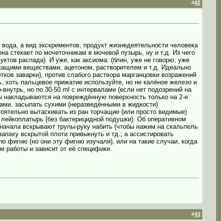
#
42
 вода, а вид экскрементов, продукт жизнедеятельности человека
а стекает по мочеточникам в мочевой пузырь, ну и т.д. Из чего
ктов распада). И уже, как аксиома: (блин, уже не говорю, уже
жащими веществами, ацетоном, растворителем и т.д. Идеально
тков заварки), против слабого раствора марганцовки возражений
вь, хоть пальцевое прижатие используйте, но не калёное железо и
-внутрь, но по 30-50 ml с интервалами (если нет подозрений на
ы накладываются на повреждённую поверхность только на 2-е
вами, засыпать сухими (неразведёнными в жидкости)
оятельно вытаскивать из ран торчащие (или просто видимые)
 лейкоплатырь (без бактерицидной подушки). Об оперативном
начала вскрывают трупы-руку набить (чтобы нажим на скальпель
запаху вскрытой плоти привыкнуть и тд.; а ассистировать
ую фигню (но они эту фигню изучали), или на такие случаи, когда
м работы и зависит от её специфики.
#
43