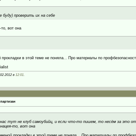
е буду) проверить их на себе
-то, вот она
й прокладки в этой теме не поняла... Про материалы по профбезопаснос
alist
.02.2012 в
12:01
.
 партизан
 нас тут не клуб самоубийц, и если что-то пишем, то несём за это о
анацея-то, вот она
аменой прокладки в этой теме не поняла... Про материалы по профбе