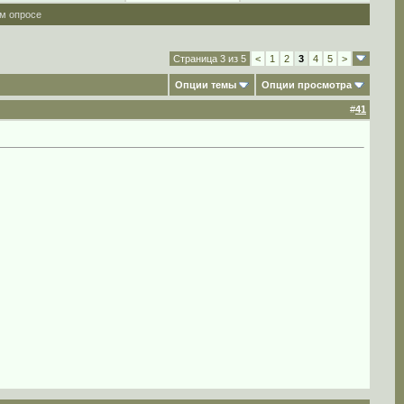
ом опросе
Страница 3 из 5
<
1
2
3
4
5
>
Опции темы
Опции просмотра
#
41