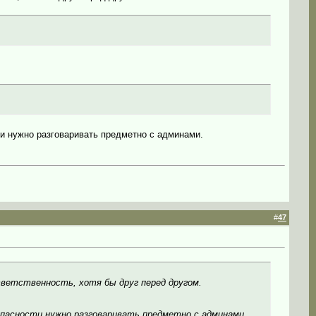
ти нужно разговаривать предметно с админами.
#
47
тветственность, хотя бы друг перед другом.
зопасности нужно разговаривать предметно с админами.