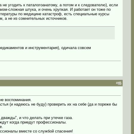
а не угодить к паталогоанатому, а потом и к следователю), если
зм-сложная штука, и очень хрупкая. И работает он тоже по
литературы по медицине катастроф, есть специальные курсы
м, а не из сомнительных источников.
 медикаментов и инструментария), одичала совсем
#
45
ие воспоминания.
стья (и надеюсь не буду) проверить их на себе (да и пореже бы
дважды", и что делать при утечке газа.
 ждут когда приедут профессионалы.
е.
ссионалы вместе со службой спасения!