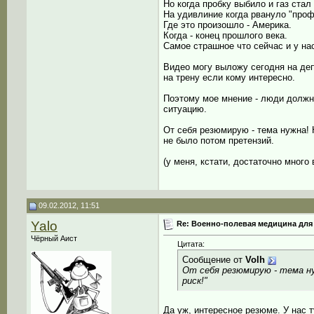
Но когда пробку выбило и газ ста
На удивлиние когда рвануло "проф
Где это произошло - Америка.
Когда - конец прошлого века.
Самое страшное что сейчас и у на
Видео могу выложу сегодня на деп
на трену если кому интересно.
Поэтому мое мнение - люди должны
ситуацию.
От себя резюмирую - тема нужна! 
не было потом претензий.
(у меня, кстати, достаточно много 
09.02.2012, 11:51
Yalo
Re: Военно-полевая медицина для
Чёрный Аист
Цитата:
Сообщение от
Volh
От себя резюмирую - тема ну
риск!"
Да уж, интересное резюме. У нас т