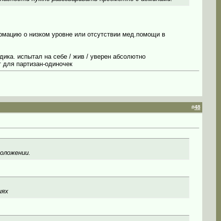
ормацию о низком уровне или отсутствии мед.помощи в
дика. испытал на себе / жив / уверен абсолютно
т для партизан-одиночек
#
48
положении.
иях