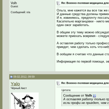
Volh
Re: Военно-полевая медицина для
Guest
Ольга, мне кажется вы все так же
Сообщений: n/a
И данные средства должны применят
И я, извиняюсь, предпочту поссат
Касательно марганцовки - никто м
один ожог заработать.
В общем эту тему можно обсуждать 
можете приехать вовремя - следуе
А оставляя работу только професс
приедет, чем сделать хоть что-ни
В ообщем я считаю что данные ста
Информация по первой помощи, эва
09.02.2012, 09:59
Yalo
Re: Военно-полевая медицина для
Чёрный Аист
Цитата:
Сообщение от
Volh
А оставляя работу только п
если профи не приедет, чем 