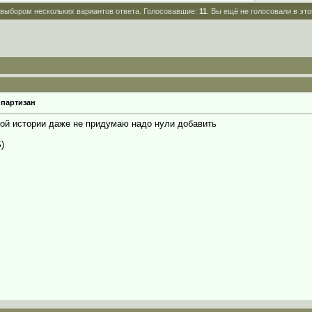
 выбором нескольких вариантов ответа. Голосовавшие:
11
. Вы ещё не голосовали в эт
 партизан
акой истории даже не придумаю надо нули добавить
S)