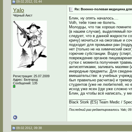
09.02.2012, 01:44
Yalo
Re: Военно-полевая медицина для
Чёрный Аист
Блин, ну опять началось....
Volh, тебе тоже не болеть.
Молодцы, что так хорошо помните 
(в нашем случае), выделяемый почк
следует, что в данной жидкости со
кричу) мочиться на ожоговые и с
подходит для промывки ран (подру
нет (только не на химический ожог
горючие субстанции. Водку (спирт,
повреждение органов пищеварения
сутки с момента получения травмы
антисептиками, заливать мазями 
инородные предметы. Для сведения
вмешательстве: в учебных учрежд
Регистрация: 25.07.2009
Адрес: Белгород
был правильно расчитан) и тремора
Сообщений: 135
студентов (уже не любителей, но е
исход уже ясен (где уже сложно ч
Блин, да чтобы всё написать, у ме
__________________
Black Stork (ES) Team Medic / Speci
Последний раз редактировалось Yalo; 09
09.02.2012, 09:38