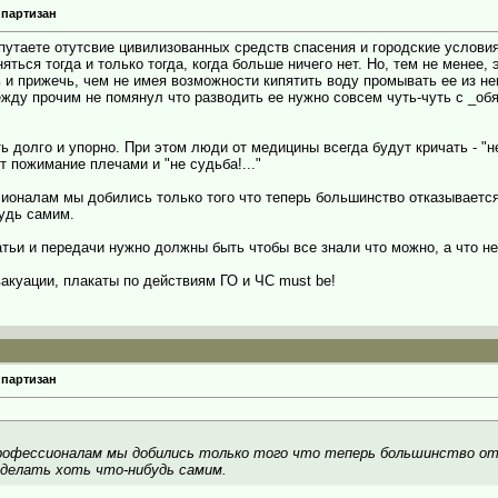
 партизан
 путаете отутсвие цивилизованных средств спасения и городские условия
ься тогда и только тогда, когда больше ничего нет. Но, тем не менее, э
ь и прижечь, чем не имея возможности кипятить воду промывать ее из не
ежду прочим не помянул что разводить ее нужно совсем чуть-чуть с _о
долго и упорно. При этом люди от медицины всегда будут кричать - "не
т пожимание плечами и "не судьба!..."
ионалам мы добились только того что теперь большинство отказываетс
будь самим.
тьи и передачи нужно должны быть чтобы все знали что можно, а что не
куации, плакаты по действиям ГО и ЧС must be!
 партизан
рофессионалам мы добились только того что теперь большинство от
сделать хоть что-нибудь самим.