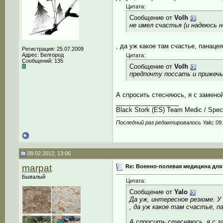
Цитата:
Сообщение от
Volh
не имел счастья (и надеюсь н
, да уж какое там счастье, панацея
Регистрация: 25.07.2009
Адрес: Белгород
Цитата:
Сообщений: 135
Сообщение от
Volh
предпочту поссать и прижечь
А спросить стесняюсь, я с замено
__________________
Black Stork (ES) Team Medic / Speci
Последний раз редактировалось Yalo; 09
09.02.2012, 13:06
marpat
Re: Военно-полевая медицина для
Бывалый
Цитата:
Сообщение от
Yalo
Да уж, интересное резюме. У
, да уж какое там счастье, п
А спросить стесняюсь, я с з