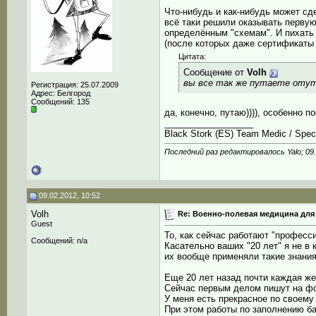
Что-нибудь и как-нибудь может сде
всё таки решили оказывать первую
определённым "схемам". И пихать 
(после которых даже сертификаты 
Цитата:
Сообщение от
Volh
вы все так же путаете отутс
Регистрация: 25.07.2009
Адрес: Белгород
Сообщений: 135
да, конечно, путаю)))), особенно
__________________
Black Stork (ES) Team Medic / Speci
Последний раз редактировалось Yalo; 09
09.02.2012, 10:52
Volh
Re: Военно-полевая медицина для
Guest
То, как сейчас работают "професс
Сообщений: n/a
Касательно ваших "20 лет" я не в 
их вообще применяли такие знания
Еще 20 лет назад почти каждая жен
Сейчас первым делом пишут на фор
У меня есть прекрасное по своему 
При этом работы по заполнению б