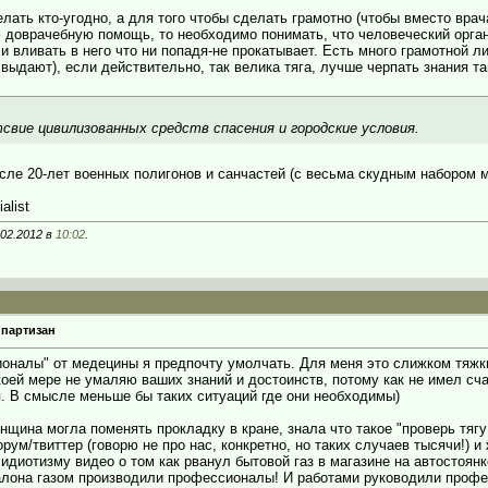
лать кто-угодно, а для того чтобы сделать грамотно (чтобы вместо врач
 доврачебную помощь, то необходимо понимать, что человеческий органи
и вливать в него что ни попадя-не прокатывает. Есть много грамотной 
выдают), если действительно, так велика тяга, лучше черпать знания та
вие цивилизованных средств спасения и городские условия.
 после 20-лет военных полигонов и санчастей (с весьма скудным набором
alist
.02.2012 в
10:02
.
 партизан
ионалы" от медецины я предпочту умолчать. Для меня это слижком тяжк
коей мере не умаляю ваших знаний и достоинств, потому как не имел сча
. В смысле меньше бы таких ситуаций где они необходимы)
щина могла поменять прокладку в кране, знала что такое "проверь тягу 
ум/твиттер (говорю не про нас, конкретно, но таких случаев тысячи!) и
идиотизму видео о том как рванул бытовой газ в магазине на автостоянк
алона газом производили профессионалы! И работами руководили профе