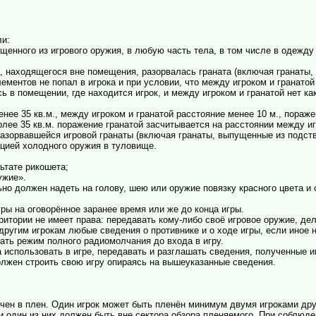
ли:
щенного из игрового оружия, в любую часть тела, в том числе в одежд
ка, находящегося вне помещения, разорвалась граната (включая гранаты
ментов не попал в игрока и при условии, что между игроком и гранатой 
сь в помещении, где находится игрок, и между игроком и гранатой нет к
нее 35 кв.м., между игроком и гранатой расстояние менее 10 м., пораж
лее 35 кв.м. поражение гранатой засчитывается на расстоянии между игр
азорвавшейся игровой гранаты (включая гранаты, выпущенные из подств
ацией холодного оружия в туловище.
ьтате рикошета;
ужие».
ьно должен надеть на голову, шею или оружие повязку красного цвета и
гры на оговорённое заранее время или же до конца игры.
рритории не имеет права: передавать кому-либо своё игровое оружие, де
другим игрокам любые сведения о противнике и о ходе игры, если иное 
дать режим полного радиомолчания до входа в игру.
ва использовать в игре, передавать и разглашать сведения, полученные 
должен строить свою игру опираясь на вышеуказанные сведения.
ачен в плен. Один игрок может быть пленён минимум двумя игроками др
 и один из них должен быть вне сектора обзора пленяемого. При соблюде