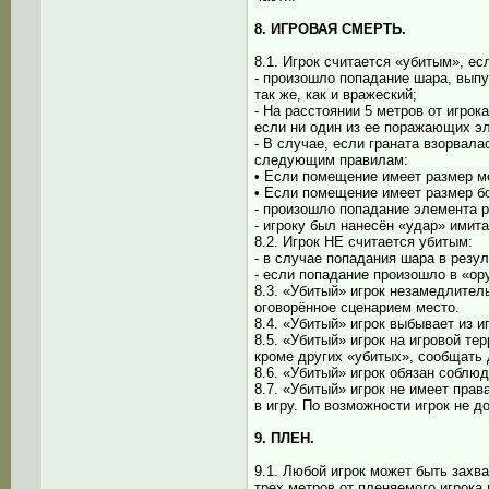
8. ИГРОВАЯ СМЕРТЬ.
8.1. Игрок считается «убитым», ес
- произошло попадание шара, выпу
так же, как и вражеский;
- На расстоянии 5 метров от игро
если ни один из ее поражающих эле
- В случае, если граната взорвала
следующим правилам:
• Если помещение имеет размер ме
• Если помещение имеет размер бо
- произошло попадание элемента р
- игроку был нанесён «удар» имит
8.2. Игрок НЕ считается убитым:
- в случае попадания шара в резул
- если попадание произошло в «ор
8.3. «Убитый» игрок незамедлител
оговорённое сценарием место.
8.4. «Убитый» игрок выбывает из и
8.5. «Убитый» игрок на игровой те
кроме других «убитых», сообщать 
8.6. «Убитый» игрок обязан соблю
8.7. «Убитый» игрок не имеет пра
в игру. По возможности игрок не 
9. ПЛЕН.
9.1. Любой игрок может быть захв
трех метров от пленяемого игрока