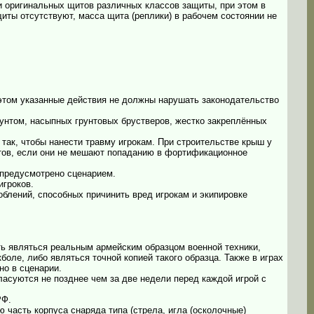
и оригинальных щитов различных классов защиты, при этом в
щиты отсутствуют, масса щита (реплики) в рабочем состоянии не
и этом указанные действия не должны нарушать законодательство
унтом, насыпных грунтовых брустверов, жестко закреплённых
так, чтобы нанести травму игрокам. При строительстве крыш у
нтов, если они не мешают попаданию в фортификационное
 предусмотрено сценарием.
игроков.
облений, способных причинить вред игрокам и экипировке
сть являться реальным армейским образцом военной техники,
боле, либо являться точной копией такого образца. Также в играх
но в сценарии.
гласуются не позднее чем за две недели перед каждой игрой с
РФ.
 часть корпуса снаряда типа (стрела, игла (осколочные)