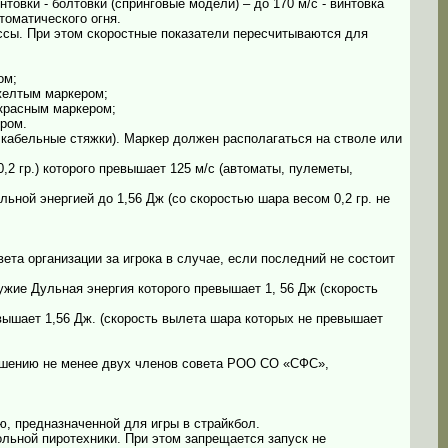
нтовки - болтовки (спринговые модели) – до 170 м/с - винтовка
томатического огня.
ссы. При этом скоростные показатели пересчитываются для
ом;
 желтым маркером;
- красным маркером;
ером.
 кабельные стяжки). Маркер должен располагаться на стволе или
2 гр.) которого превышает 125 м/с (автоматы, пулеметы,
ульной энергией до 1,56 Дж (со скоростью шара весом 0,2 гр. не
ета организации за игрока в случае, если последний не состоит
ужие Дульная энергия которого превышает 1, 56 Дж (скорость
вышает 1,56 Дж. (скорость вылета шара которых не превышает
решению не менее двух членов совета РОО СО «СФС»,
, предназначенной для игры в страйкбол.
ольной пиротехники. При этом запрещается запуск не