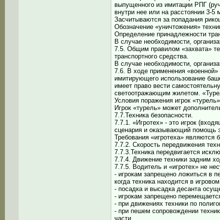
выпущенного из имитации РПГ (руч
внутри нее или на расстоянии 3-5 
Засчитываются за попадания рико
Обозначение «уничтожения» техник
Определение принадлежности транс
В случае необходимости, организа
7.5. Общим правилом «захвата» те
транспортного средства.
В случае необходимости, организа
7.6. В ходе применения «военной»
имитирующего использование башен
имеет право вести самостоятельн
светоотражающим жилетом. «Турел
Условия поражения игрок «турель»
Игрок «турель» может дополнител
7.7.Техника безопасности.
7.7.1. «Игротех» - это игрок (вх
сценария и оказывающий помощь 
Требования «игротеха» являются 
7.7.2. Скорость передвижения техн
7.7.3.Техника передвигается искл
7.7.4. Движение техники задним х
7.7.5. Водитель и «игротех» не н
- игрокам запрещено ложиться в пе
когда техника находится в игрово
- посадка и высадка десанта осущ
- игрокам запрещено перемещается
- при движениях техники по полиг
- при пешем сопровождении техник
части.