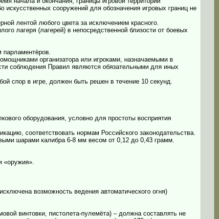
ремя начала и окончания, границы игровой территории
о искусственных сооружений для обозначения игровых границ не
ерной лентой любого цвета за исключением красного.
ого лагеря (лагерей) в непосредственной близости от боевых
м парламентёров.
помощниками организатора или игроками, назначаемыми в
асти соблюдения Правил являются обязательными для иных
бой спор в игре, должен быть решен в течение 10 секунд.
лкового оборудования, условно для простоты восприятия
кацию, соответствовать нормам Российского законодательства.
ыми шарами калибра 6-8 мм весом от 0,12 до 0,43 грамм.
и «оружия».
ь исключена возможность ведения автоматического огня)
мовой винтовки, пистолета-пулемёта) – должна составлять не