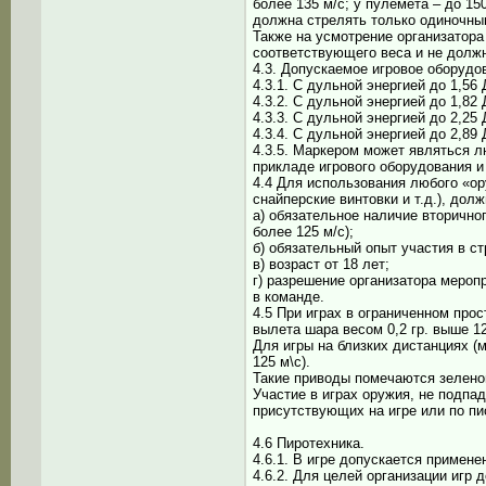
более 135 м/с; у пулемёта – до 15
должна стрелять только одиночным
Также на усмотрение организатор
соответствующего веса и не долж
4.3. Допускаемое игровое оборудо
4.3.1. С дульной энергией до 1,56
4.3.2. С дульной энергией до 1,82
4.3.3. С дульной энергией до 2,25
4.3.4. С дульной энергией до 2,89
4.3.5. Маркером может являться л
прикладе игрового оборудования и
4.4 Для использования любого «ор
снайперские винтовки и т.д.), до
а) обязательное наличие вторичног
более 125 м/с);
б) обязательный опыт участия в с
в) возраст от 18 лет;
г) разрешение организатора мероп
в команде.
4.5 При играх в ограниченном про
вылета шара весом 0,2 гр. выше 12
Для игры на близких дистанциях (
125 м\с).
Такие приводы помечаются зелено
Участие в играх оружия, не подп
присутствующих на игре или по п
4.6 Пиротехника.
4.6.1. В игре допускается примен
4.6.2. Для целей организации игр