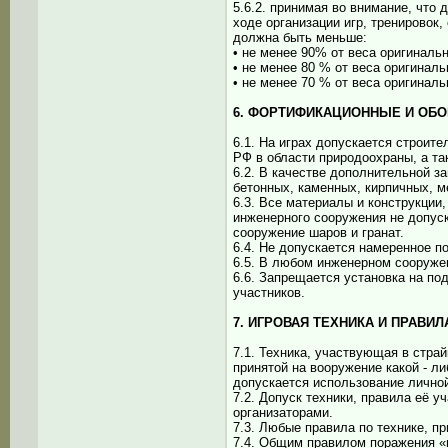
5.6.2. принимая во внимание, что
ходе организации игр, тренировок
должна быть меньше:
• не менее 90% от веса оригиналь
• не менее 80 % от веса оригиналь
• не менее 70 % от веса оригиналь
6. ФОРТИФИКАЦИОННЫЕ И ОБ
6.1. На играх допускается строит
РФ в области природоохраны, а т
6.2. В качестве дополнительной 
бетонных, каменных, кирпичных, м
6.3. Все материалы и конструкции
инженерного сооружения не допус
сооружение шаров и гранат.
6.4. Не допускается намеренное 
6.5. В любом инженерном сооруже
6.6. Запрещается установка на по
участников.
7. ИГРОВАЯ ТЕХНИКА И ПРАВИ
7.1. Техника, участвующая в стра
принятой на вооружение какой - ли
допускается использование личной
7.2. Допуск техники, правила её 
организаторами.
7.3. Любые правила по технике, п
7.4. Общим правилом поражения «в