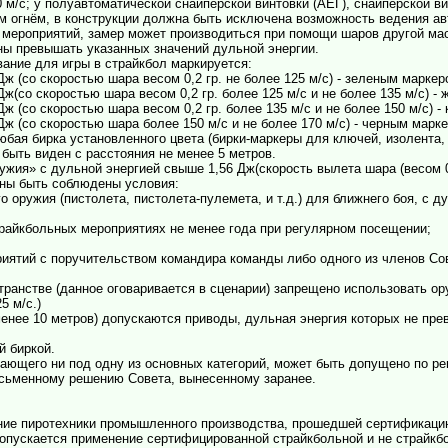
0 м/с; у полуавтоматической снайперской винтовки (АЕГ), снайперской ви
 огнём, в конструкции должна быть исключена возможность ведения ав
а мероприятий, замер может производиться при помощи шаров другой ма
ны превышать указанных значений дульной энергии.
вание для игры в страйкбол маркируется:
 Дж (со скоростью шара весом 0,2 гр. не более 125 м/с) - зеленым маркер
 Дж(со скоростью шара весом 0,2 гр. более 125 м/с и не более 135 м/с) -
 Дж (со скоростью шара весом 0,2 гр. более 135 м/с и не более 150 м/с) 
 Дж (со скоростью шара более 150 м/с и не более 170 м/с) - черным марк
юбая бирка установленного цвета (бирки-маркеры для ключей, изолента,
 быть виден с расстояния не менее 5 метров.
ужия» с дульной энергией свыше 1,56 Дж(скорость вылета шара (весом 0,
лжны быть соблюдены условия:
о оружия (пистолета, пистолета-пулемета, и т.д.) для ближнего боя, с д
трайкбольных мероприятиях не менее года при регулярном посещении;
риятий с поручительством командира команды либо одного из членов Сов
странстве (данное оговаривается в сценарии) запрещено использовать ор
5 м/с.)
менее 10 метров) допускаются приводы, дульная энергия которых не пре
й биркой.
адающего ни под одну из основных категорий, может быть допущено по 
исьменному решению Совета, вынесенному заранее.
ение пиротехники промышленного производства, прошедшей сертификацию
 допускается применение сертифицированной страйкбольной и не страйкб