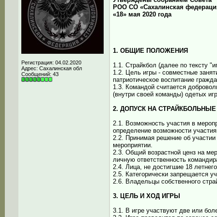
РОО СО «Сахалинская федераци
«18» мая 2020 года
1. ОБЩИЕ ПОЛОЖЕНИЯ
Регистрация: 04.02.2020
1.1. Страйкбол (далее по тексту "
Адрес: Сахалинская обл
1.2. Цель игры - совместные заня
Сообщений: 43
патриотическое воспитание гражда
1.3. Командой считается доброво
(внутри своей команды) одетых игр
2. ДОПУСК НА СТРАЙКБОЛЬНЫЕ
2.1. Возможность участия в мероп
определение возможности участия 
2.2. Принимая решение об участии
мероприятии.
2.3. Общий возрастной ценз на м
личную ответственность командир
2.4. Лица, не достигшие 18 летнег
2.5. Категорически запрещается уч
2.6. Владельцы собственного стра
3. ЦЕЛЬ И ХОД ИГРЫ
3.1. В игре участвуют две или бо