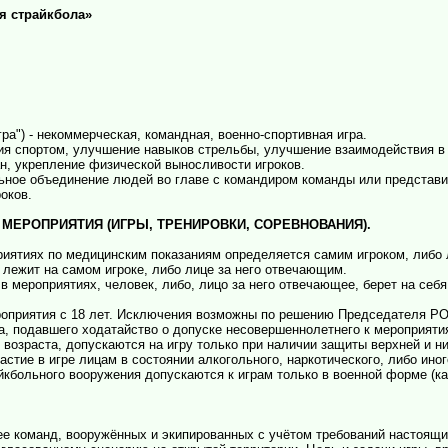
я страйкбола»
игра") - некоммерческая, командная, военно-спортивная игра.
тия спортом, улучшение навыков стрельбы, улучшение взаимодействия в 
н, укрепление физической выносливости игроков.
льное объединение людей во главе с командиром команды или представи
оков.
 МЕРОПРИЯТИЯ (ИГРЫ, ТРЕНИРОВКИ, СОРЕВНОВАНИЯ).
риятиях по медицинским показаниям определяется самим игроком, либо 
лежит на самом игроке, либо лице за него отвечающим.
 в мероприятиях, человек, либо, лицо за него отвечающее, берет на се
ероприятия с 18 лет. Исключения возможны по решению Председателя Р
а, подавшего ходатайство о допуске несовершеннолетнего к мероприяти
о возраста, допускаются на игру только при наличии защиты верхней и н
астие в игре лицам в состоянии алкогольного, наркотического, либо иног
йкбольного вооружения допускаются к играм только в военной форме (к
лее команд, вооружённых и экипированных с учётом требований настоящ