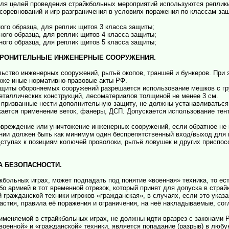
 для целей проведения страйкбольных мероприятий используются реплик
, соревнований и игр разграничения в условиях поражения по классам за
ного образца, для реплик щитов 3 класса защиты;
ного образца, для реплик щитов 4 класса защиты;
ного образца, для реплик щитов 5 класса защиты;
ОРОНИТЕЛЬНЫЕ ИНЖЕНЕРНЫЕ СООРУЖЕНИЯ.
ельство инженерных сооружений, рытьё окопов, траншей и бункеров. Пр
акже иные нормативно-правовые акты РФ.
защиты обороняемых сооружений разрешается использование мешков с гр
еталлических конструкций, лесоматериалов толщиной не менее 3 см.
, призванные нести дополнительную защиту, не должны устанавливаться 
кается применение веток, фанеры, ДСП. Допускается использование те
повреждение или уничтожение инженерных сооружений, если обратное не
нии должен быть как минимум один беспрепятственный вход/выход для 
дступах к позициям колючей проволоки, рытьё ловушек и других приспос
ЛА БЕЗОПАСНОСТИ.
йкбольных играх, может подпадать под понятие «военная» техника, то е
бо армией в тот временной отрезок, который принят для допуска в страйк
 гражданской техники игроков «гражданская», в случаях, если это указа
участия, правила её поражения и ограничения, на неё накладываемые, со
рименяемой в страйкбольных играх, не должны идти вразрез с законами 
оенной» и «гражданской» техники, является попадание (разрыв) в любую