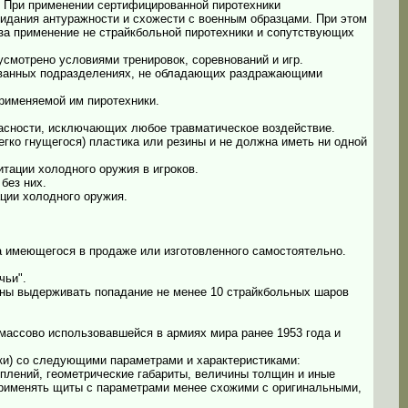
. При применении сертифицированной пиротехники
ридания антуражности и схожести с военным образцами. При этом
 за применение не страйкбольной пиротехники и сопутствующих
усмотрено условиями тренировок, соревнований и игр.
рованных подразделениях, не обладающих раздражающими
применяемой им пиротехники.
пасности, исключающих любое травматическое воздействие.
гко гнущегося) пластика или резины и не должна иметь ни одной
итации холодного оружия в игроков.
без них.
ции холодного оружия.
ла имеющегося в продаже или изготовленного самостоятельно.
чьи".
жны выдерживать попадание не менее 10 страйкбольных шаров
массово использовавшейся в армиях мира ранее 1953 года и
ки) со следующими параметрами и характеристиками:
еплений, геометрические габариты, величины толщин и иные
рименять щиты с параметрами менее схожими с оригинальными,