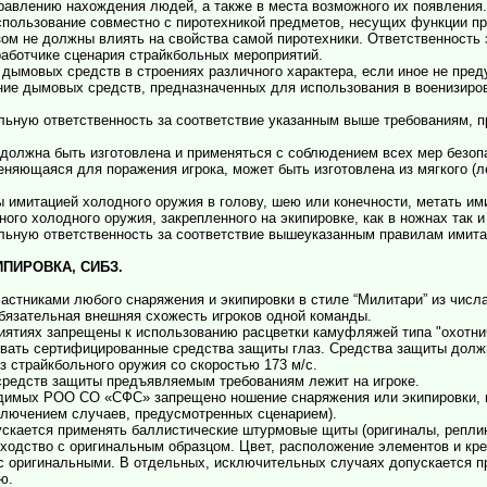
правлению нахождения людей, а также в места возможного их появления
спользование совместно с пиротехникой предметов, несущих функции п
ом не должны влиять на свойства самой пиротехники. Ответственность
работчике сценария страйкбольных мероприятий.
 дымовых средств в строениях различного характера, если иное не пред
нение дымовых средств, предназначенных для использования в военизи
альную ответственность за соответствие указанным выше требованиям, 
я должна быть изготовлена и применяться с соблюдением всех мер безо
няющаяся для поражения игрока, может быть изготовлена из мягкого (ле
ы имитацией холодного оружия в голову, шею или конечности, метать им
ого холодного оружия, закрепленного на экипировке, как в ножнах так и 
альную ответственность за соответствие вышеуказанным правилам имита
ИПИРОВКА, СИБЗ.
частниками любого снаряжения и экипировки в стиле “Милитари” из чис
обязательная внешняя схожесть игроков одной команды.
риятиях запрещены к использованию расцветки камуфляжей типа "охотни
зовать сертифицированные средства защиты глаз. Средства защиты дол
з страйкбольного оружия со скоростью 173 м/с.
 средств защиты предъявляемым требованиям лежит на игроке.
водимых РОО СО «СФС» запрещено ношение снаряжения или экипировки, 
сключением случаев, предусмотренных сценарием).
пускается применять баллистические штурмовые щиты (оригиналы, репли
сходство с оригинальным образцом. Цвет, расположение элементов и кр
 оригинальными. В отдельных, исключительных случаях допускается п
ю.