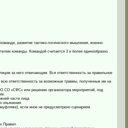
команде, развитие тактико-логического мышления, военно-
телем команды. Командой считается 3 и более единообразно
лицом за него отвечающим. Вся ответственность за правильное
бя всю ответственность за возможные травмы, полученные им на
ОО СО «СФС» или решению организатора мероприятий, под
ям.
ижней части лица.
о опьянения.
амуфляже), если иное не предусмотрено сценарием.
их Правил.