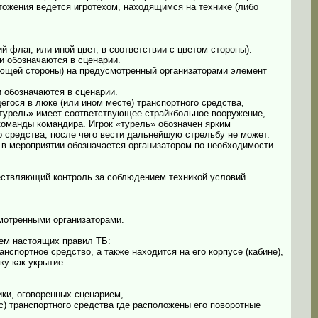
тожения ведется игротехом, находящимся на технике (либо
 флаг, или иной цвет, в соответствии с цветом стороны).
и обозначаются в сценарии.
вующей стороны) на предусмотренный организаторами элемент
и обозначаются в сценарии.
егося в люке (или ином месте) транспортного средства,
«турель» имеет соответствующее страйкбольное вооружение,
команды командира. Игрок «турель» обозначен ярким
 средства, после чего вести дальнейшую стрельбу не может.
 в мероприятии обозначается организатором по необходимости.
уществляющий контроль за соблюдением техникой условий
смотренными организаторами.
ием настоящих правил ТБ:
нспортное средство, а также находится на его корпусе (кабине),
ку как укрытие.
ики, оговоренных сценарием,
с) транспортного средства где расположены его поворотные