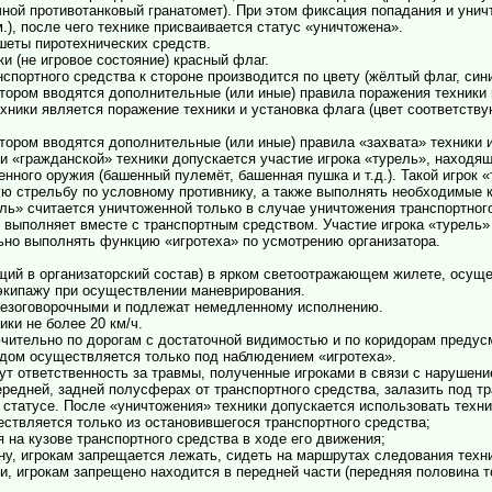
ной противотанковый гранатомет). При этом фиксация попадания и унич
м.), после чего технике присваивается статус «уничтожена».
шеты пиротехнических средств.
и (не игровое состояние) красный флаг.
портного средства к стороне производится по цвету (жёлтый флаг, синий
тором вводятся дополнительные (или иные) правила поражения техники 
хники является поражение техники и установка флага (цвет соответст
тором вводятся дополнительные (или иные) правила «захвата» техники 
 и «гражданской» техники допускается участие игрока «турель», находящ
ного оружия (башенный пулемёт, башенная пушка и т.д.). Такой игрок 
ую стрельбу по условному противнику, а также выполнять необходимые 
ь» считается уничтоженной только в случае уничтожения транспортного
 выполняет вместе с транспортным средством. Участие игрока «турель»
ьно выполнять функцию «игротеха» по усмотрению организатора.
одящий в организаторский состав) в ярком светоотражающем жилете, ос
экипажу при осуществлении маневрирования.
безоговорочными и подлежат немедленному исполнению.
ики не более 20 км/ч.
ючительно по дорогам с достаточной видимостью и по коридорам преду
одом осуществляется только под наблюдением «игротеха».
есут ответственность за травмы, полученные игроками в связи с нарушен
редней, задней полусферах от транспортного средства, залазить под тра
м статусе. После «уничтожения» техники допускается использовать техни
ествляется только из остановившегося транспортного средства;
 на кузове транспортного средства в ходе его движения;
ону, игрокам запрещается лежать, сидеть на маршрутах следования техн
и, игрокам запрещено находится в передней части (передняя половина т