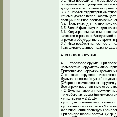
3.2. Игра проводится по заранее 
определяются сценарием или кома
допускается, если иное не предус
3.3. К игровой территории не отно
Рекомендуется использовать цвет,
позиций или иное расположение, 
3.4. Цель команды – выполнить п
3.5. Белый флаг служит для обоз
3.6. Ход игры, выполнение поста
качестве игровых наблюдателей п
игроков и обсуждению во время иг
3.7. Игра ведётся на честность, п
Нарушившие данное правило удаля
4. ИГРОВОЕ ОРУЖИЕ
4.1. Стрелковое оружие. При пров
называемые «оружием» либо «при
Применяемое «оружие» должно быт
Стрелковое «оружие», обозначенно
Дульная энергия “оружия” не дол
(Оборот пневматического оружия у
Все игроки несут личную ответст
4.2. Дульная энергия «оружия» не
- у любого автомата (штурмовой ви
- у пулемёта – 2,25 Дж
- у полуавтоматической снайперск
- у снайперской винтовки - болтов
Для упрощения процедуры замеров,
При замере шаром вестом 0,2 гр. 