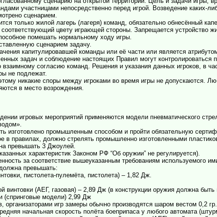
согласованному сценарию на открытой территории. Цель и задачи игры, в
ндами участницами непосредственно перед игрой. Возведение каких-либ
мотрено сценарием.
сится только жилой лагерь (лагеря) команд, обязательно обнесённый кап
 соответствующий цвету играющей стороны. Запрещается устройство жил
способное помешать нормальному ходу игры.
оставленную сценарием задачу.
начения капитулировавшей команды или её части или является атрибуто
вленных задач и соблюдение настоящих Правил могут контролироваться 
о взаимному согласию команд. Решения и указания данных игроков, в ч
ры не подлежат.
оэтому никакие споры между игроками во время игры не допускаются. Лю
ются в место возрождения.
едении игровых мероприятий применяются модели пневматического стре
водом».
ь изготовлено промышленным способом и пройти обязательную сертифи
е в правилах, должно стрелять промышленно изготовленными пластиков
жна превышать 3 Джоулей.
казанных характеристик Законом РФ “Об оружии” не регулируется).
венность за соответствие вышеуказанным требованиям используемого им
 должна превышать:
нтовки, пистолета-пулемёта, пистолета) – 1,82 Дж.
ой винтовки (АЕГ, газовая) – 2,89 Дж (в конструкции оружия должна быт
ки (спринговые модели) 2,99 Дж
 организаторами игр замеры обычно производятся шаром вестом 0,2 гр.
средняя начальная скорость полёта боеприпаса у любого автомата (штур