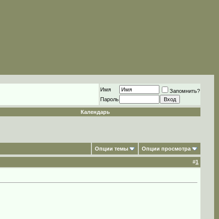
Имя
Запомнить?
Пароль
Календарь
Опции темы
Опции просмотра
#
1