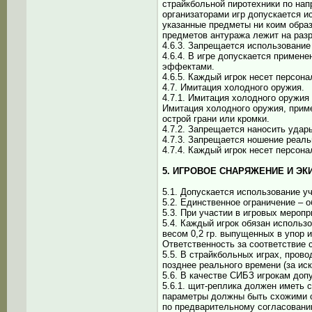
страйкбольной пиротехники по на
организаторами игр допускается и
указанные предметы ни коим образ
предметов антуража лежит на раз
4.6.3. Запрещается использование
4.6.4. В игре допускается приме
эффектами.
4.6.5. Каждый игрок несет персон
4.7. Имитация холодного оружия.
4.7.1. Имитация холодного оружи
Имитация холодного оружия, приме
острой грани или кромки.
4.7.2. Запрещается наносить удар
4.7.3. Запрещается ношение реальн
4.7.4. Каждый игрок несет персон
5. ИГРОВОЕ СНАРЯЖЕНИЕ И ЭК
5.1. Допускается использование у
5.2. Единственное ограничение – 
5.3. При участии в игровых мероп
5.4. Каждый игрок обязан исполь
весом 0,2 гр. выпущенных в упор и
Ответственность за соответствие
5.5. В страйкбольных играх, про
позднее реального времени (за и
5.6. В качестве СИБЗ игрокам до
5.6.1. щит-реплика должен иметь 
параметры должны быть схожими с
по предварительному согласовани