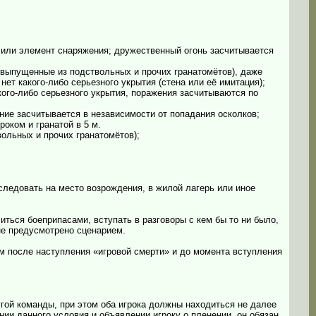
у или элемент снаряжения; дружественный огонь засчитывается
, выпущенные из подствольных и прочих гранатомётов), даже
нет какого-либо серьезного укрытия (стена или её имитация);
акого-либо серьезного укрытия, поражения засчитываются по
ение засчитывается в независимости от попадания осколков;
оком и гранатой в 5 м.
ольных и прочих гранатомётов);
 следовать на место возрождения, в жилой лагерь или иное
литься боеприпасами, вступать в разговоры с кем бы то ни было,
не предусмотрено сценарием.
им после наступления «игровой смерти» и до момента вступления
угой команды, при этом оба игрока должны находиться не далее
нии данного условия и объявлении игроку о пленении, он обязан