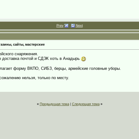
Prev
Next
азины, сайты, мастерские
ейского снаряжения.
о доставка почтой и СДЭК хоть в Анадырь
лагает форму ВКПО, СИБЗ, берцы, армейские головные уборы.
сожалению нельзя, только по месту.
«
Предыдущая тема
|
Следующая тема
»