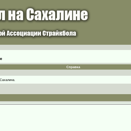
е
Справка
 Сахалина.