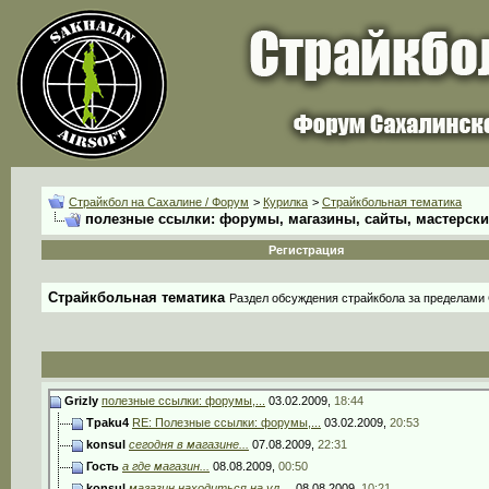
Страйкбол на Сахалине / Форум
>
Курилка
>
Страйкбольная тематика
полезные ссылки: форумы, магазины, сайты, мастерски
Регистрация
Страйкбольная тематика
Раздел обсуждения страйкбола за пределами
Grizly
полезные ссылки: форумы,...
03.02.2009,
18:44
Tpaku4
RE: Полезные ссылки: форумы,...
03.02.2009,
20:53
konsul
сегодня в магазине...
07.08.2009,
22:31
Гость
а где магазин...
08.08.2009,
00:50
konsul
магазин находиться на ул....
08.08.2009,
10:21