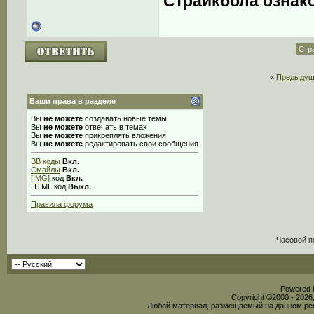
Страйкбола ознак
Стра
«
Предыдущ
Ваши права в разделе
Вы
не можете
создавать новые темы
Вы
не можете
отвечать в темах
Вы
не можете
прикреплять вложения
Вы
не можете
редактировать свои сообщения
BB коды
Вкл.
Смайлы
Вкл.
[IMG]
код
Вкл.
HTML код
Выкл.
Правила форума
Часовой п
Powered b
Copyright ©2000 - 2026,
Любой материал, размещаемый на данном рес