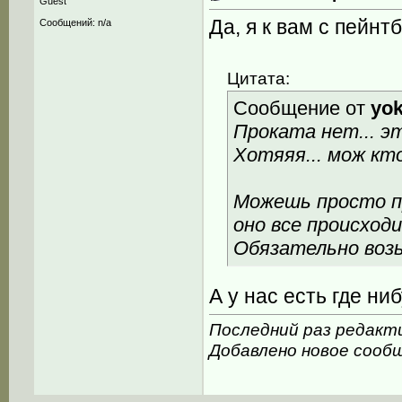
Guest
Да, я к вам с пейнт
Сообщений: n/a
Цитата:
Сообщение от
yo
Проката нет... э
Хотяяя... мож кто
Можешь просто п
оно все происход
Обязательно возь
А у нас есть где н
Последний раз редакти
Добавлено новое сооб