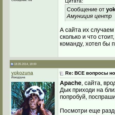
Цитата:
Сообщений: n/a
Сообщение от
yo
Амуниция центр
А сайта их случаем
сколько и что стоит
команду, хотел бы п
18.05.2014, 18:00
yokozuna
Re: ВСЕ вопросы но
Йокодзуна
Apache
, сайта, врод
Дык приходи на бл
попробуй, поспраш
Посмотри еще разде