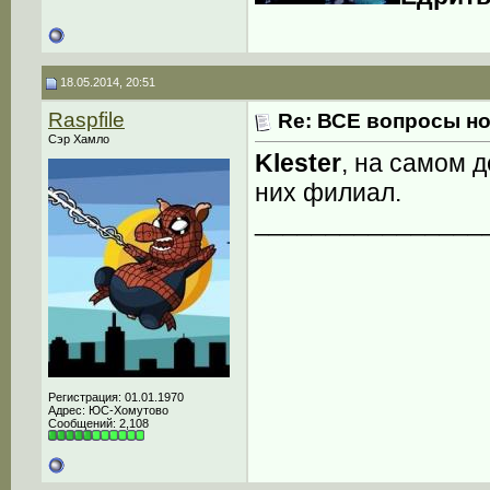
18.05.2014, 20:51
Raspfile
Re: ВСЕ вопросы но
Сэр Хамло
Klester
, на самом д
них филиал.
________________
Регистрация: 01.01.1970
Адрес: ЮС-Хомутово
Сообщений: 2,108