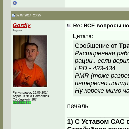
02.07.2014, 23:25
Gordiy
Re: ВСЕ вопросы но
Админ
Цитата:
Сообщение от
Tp
Расширенная рабо
рации.. если вер
LPD - 433-434
PMR (тоже разреш
интересно поищи
Ну короче мимо ч
Регистрация: 25.06.2014
Адрес: Южно-Сахалинск
Сообщений: 187
печаль
________________
1) С Уставом САС