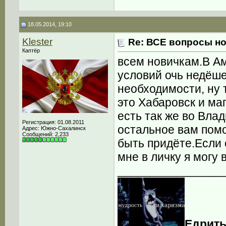
18.05.2014, 19:10
Klester
Re: ВСЕ вопросы но
Каптёр
всем новичкам.В Ам
условий очь недёше
необходимости, ну
это Хабаровск и ма
есть так же во Влад
Регистрация: 01.08.2011
остальное вам помо
Адрес: Южно-Сахалинск
Сообщений: 2,233
быть придёте.Если 
мне в личку я могу
________________
Едрить