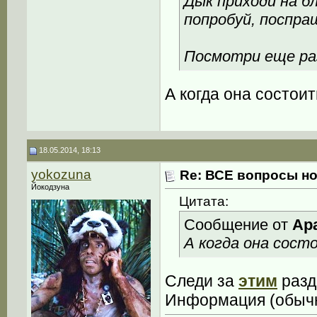
Дык приходи на 
попробуй, поспр
Посмотри еще раз
А когда она состои
18.05.2014, 18:13
yokozuna
Re: ВСЕ вопросы но
Йокодзуна
Цитата:
Сообщение от
Ap
А когда она сост
Следи за
этим
разд
Информация (обычно