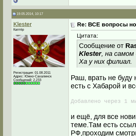
19.05.2014, 10:17
Klester
Re: ВСЕ вопросы но
Каптёр
Цитата:
Сообщение от
Ras
Klester
, на самом
Ха у них филиал.
Регистрация: 01.08.2011
Раш, врать не буду 
Адрес: Южно-Сахалинск
Сообщений: 2,233
есть с Хабарой и вс
Добавлено через 1 м
и ещё, для все нов
теме.Там есть ссыл
РФ,проходим смот