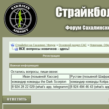
Страйкбол на Сахалине / Форум
>
Основной раздел CАС
>
Новичкам. Обр
ВСЕ вопросы новичков - здесь!
Регистрация
Важная информация
Остались вопросы, пиши-звони:
Иван (позывной Хассан)
Рустам (позывной Шафра
командир команды the Dark Scorpion
командир команды Кобра
8 924 28 22 029 (what's app, telegramm)
8 924 494 46 43 (what's ap