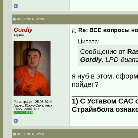
02.07.2014, 20:30
Gordiy
Re: ВСЕ вопросы но
Админ
Цитата:
Сообщение от
Ras
Gordiy
, LPD-диап
я нуб в этом, сфор
пойдет?
________________
1) С Уставом САС
Регистрация: 25.06.2014
Адрес: Южно-Сахалинск
Страйкбола ознак
Сообщений: 187
02.07.2014, 20:58