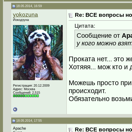
18.05.2014, 16:59
yokozuna
Re: ВСЕ вопросы но
Йокодзуна
Цитата:
Сообщение от
Ap
у кого можно взя
Проката нет... это 
Хотяяя... мож кто и 
Можешь просто прий
Регистрация: 20.12.2009
происходит.
Адрес: Москва
Сообщений: 2,515
Обязательно возьми
18.05.2014, 17:55
Apache
Re: ВСЕ вопросы но