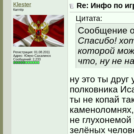
Klester
Re: Инфо по иг
Каптёр
Цитата:
Сообщение 
Спасибо! хо
которой можн
Регистрация: 01.08.2011
Адрес: Южно-Сахалинск
что, ну не н
Сообщений: 2,233
ну это ты друг
полковника Иса
ты не копай та
каменоломнях,
не глухонемой
зелёных челове