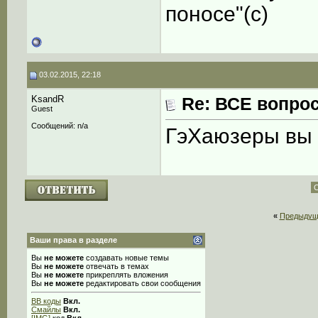
поносе"(с)
03.02.2015, 22:18
KsandR
Re: ВСЕ вопрос
Guest
Сообщений: n/a
ГэХаюзеры вы г
С
«
Предыдущ
Ваши права в разделе
Вы
не можете
создавать новые темы
Вы
не можете
отвечать в темах
Вы
не можете
прикреплять вложения
Вы
не можете
редактировать свои сообщения
BB коды
Вкл.
Смайлы
Вкл.