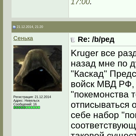
17:00
.
21.12.2014, 21:20
Сенька
Re: /b/ред
Kruger все раз
назад мне по д
"Каскад" Пред
войск МВД РФ, 
"покемонства т
Регистрация: 21.12.2014
Адрес: Невельск
отписываться 
Сообщений: 16
себе набор "по
соответствующ
таковой сущес