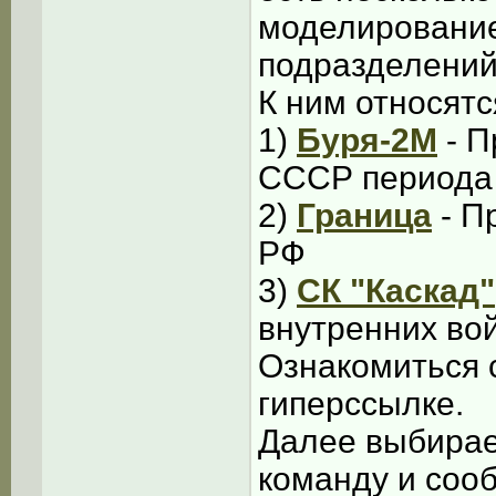
моделировани
подразделени
К ним относятс
1)
Буря-2М
- П
СССР периода 
2)
Граница
- П
РФ
3)
СК "Каскад"
внутренних во
Ознакомиться 
гиперссылке.
Далее выбирае
команду и соо