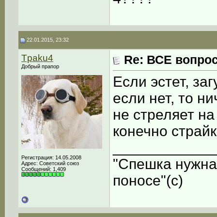
22.01.2015, 23:32
Tpaku4
Re: ВСЕ вопрос
Добрый прапор
Если эстет, за
если нет, то н
не стреляет на
конечно страй
____________
Регистрация: 14.05.2008
"Спешка нужна
Адрес: Советский союз
Сообщений: 1,409
поносе"(с)