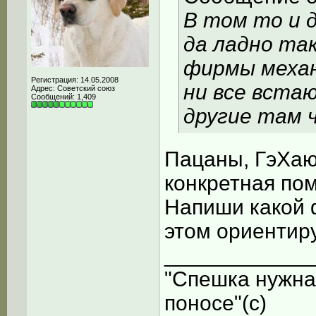
В том то и д
да ладно так
фирмы механ
Регистрация: 14.05.2008
ни все вста
Адрес: Советский союз
Сообщений: 1,409
другие там 
Пацаны, ГэХаю
конкретная пом
Напиши какой ф
этом ориентиру
____________
"Спешка нужна
поносе"(с)