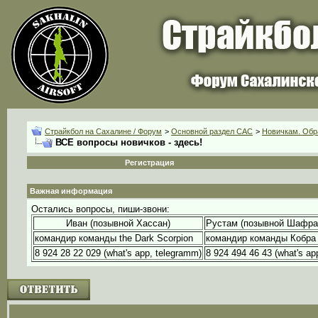
Страйкбол на Сахалине / Форум
>
Основной раздел CАС
>
Новичкам. Обр
ВСЕ вопросы новичков - здесь!
Регистрация
Важная информация
Остались вопросы, пиши-звони:
Иван (позывной Хассан)
Рустам (позывной Шафра
командир команды the Dark Scorpion
командир команды Кобра
8 924 28 22 029 (what's app, telegramm)
8 924 494 46 43 (what's ap