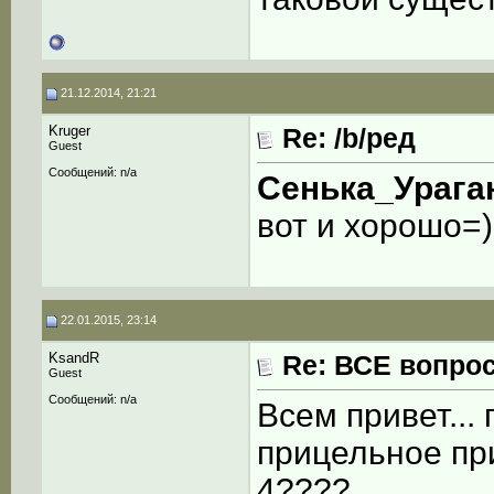
21.12.2014, 21:21
Kruger
Re: /b/ред
Guest
Сообщений: n/a
Сенька_Урага
вот и хорошо=)
22.01.2015, 23:14
KsandR
Re: ВСЕ вопрос
Guest
Сообщений: n/a
Всем привет...
прицельное пр
4????