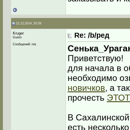
21.12.2014, 20:28
Kruger
Re: /b/ред
Guest
Сообщений: n/a
Сенька_Урага
Приветствую!
для начала в 
необходимо оз
новичков
, а та
прочесть
ЭТОТ
В Сахалинской
есть нескольк