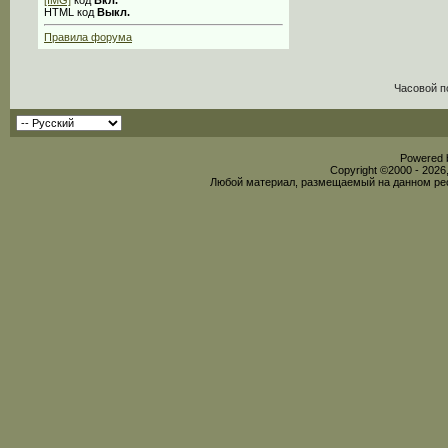
[IMG]
код
Вкл.
HTML код
Выкл.
Правила форума
Часовой п
Powered b
Copyright ©2000 - 2026,
Любой материал, размещаемый на данном рес