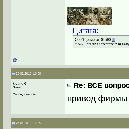
____________
Цитата:
Сообщение от
ShilO
какие-то ограничения с прив
26.01.2015, 18:30
KsandR
Re: ВСЕ вопрос
Guest
Сообщений: n/a
привод фирм
27.01.2015, 11:35